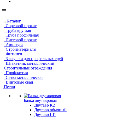
Каталог
Сортовой прокат
Труба круглая
Труба профильная
Листовой прокат
Арматура
Стройматериалы
Фитинги
Заглушки для профильных труб
Штакетник металлический
Строительные ограждения
Профнастил
Сетка металлическая
Винтовые сваи
Петли
Балка двутавровая
Двутавр К2
Двутавр обычный
Двутавр Ш1