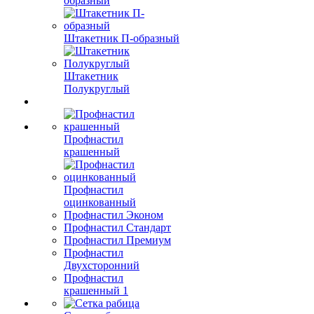
образный
Штакетник П-образный
Штакетник
Полукруглый
Профнастил
крашенный
Профнастил
оцинкованный
Профнастил Эконом
Профнастил Стандарт
Профнастил Премиум
Профнастил
Двухсторонний
Профнастил
крашенный 1