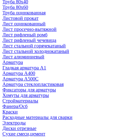
Труба 80x40
Труба 80x60
Труба оцинкованная
Листовой прокат
Лист оцинкованный
Лист просечно-вытяжной
Лист рифленый ромб
Лист рифленый чечевица
Лист стальной горячекатаный
Лист стальной холоднокатаный
Лист алюминиевый
Арматура
Гладкая арматура А1
Арматура А400
Арматура A500C
Арматура стеклопластиковая
Фиксаторы для арматуры
Хомуты для арматуры
Стройматериалы
Фанера/Осб
Краски
Расходные материалы для сварки
Электроды
Диски отрезные
Сухие смеси,цемент