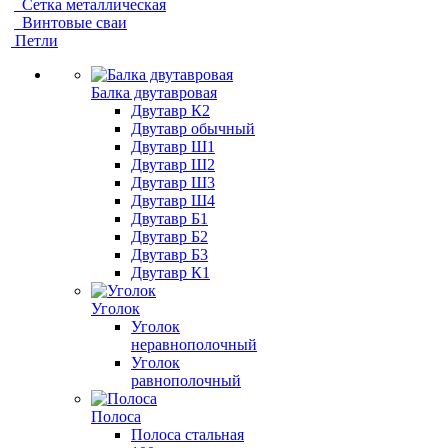
Сетка металлическая
Винтовые сваи
Петли
Балка двутавровая
Двутавр К2
Двутавр обычный
Двутавр Ш1
Двутавр Ш2
Двутавр Ш3
Двутавр Ш4
Двутавр Б1
Двутавр Б2
Двутавр Б3
Двутавр К1
Уголок
Уголок
неравнополочный
Уголок
равнополочный
Полоса
Полоса стальная