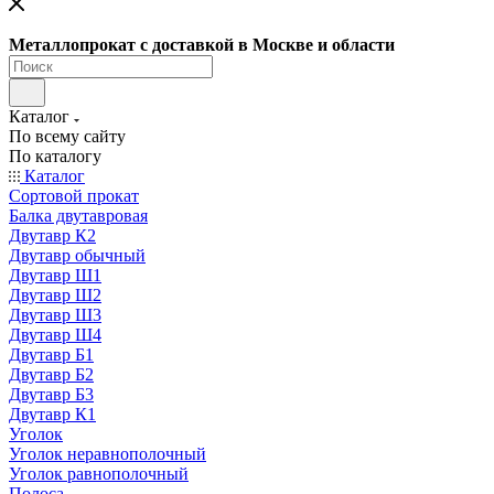
Металлопрокат с доставкой в Москве и области
Каталог
По всему сайту
По каталогу
Каталог
Сортовой прокат
Балка двутавровая
Двутавр К2
Двутавр обычный
Двутавр Ш1
Двутавр Ш2
Двутавр Ш3
Двутавр Ш4
Двутавр Б1
Двутавр Б2
Двутавр Б3
Двутавр К1
Уголок
Уголок неравнополочный
Уголок равнополочный
Полоса