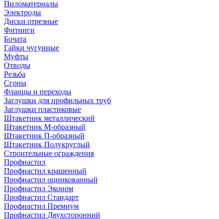
Пиломатериалы
Электроды
Диски отрезные
Фитинги
Бочата
Гайки чугунные
Муфты
Отводы
Резьба
Сгоны
Фланцы и переходы
Заглушки для профильных труб
Заглушки пластиковые
Штакетник металлический
Штакетник М-образный
Штакетник П-образный
Штакетник Полукруглый
Строительные ограждения
Профнастил
Профнастил крашенный
Профнастил оцинкованный
Профнастил Эконом
Профнастил Стандарт
Профнастил Премиум
Профнастил Двухсторонний