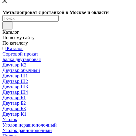
Металлопрокат с доставкой в Москве и области
Каталог
По всему сайту
По каталогу
Каталог
Сортовой прокат
Балка двутавровая
Двутавр К2
Двутавр обычный
Двутавр Ш1
Двутавр Ш2
Двутавр Ш3
Двутавр Ш4
Двутавр Б1
Двутавр Б2
Двутавр Б3
Двутавр К1
Уголок
Уголок неравнополочный
Уголок равнополочный
Полоса