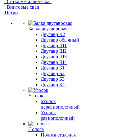
Сетка металлическая
Винтовые сваи
Петли
Балка двутавровая
Двутавр К2
Двутавр обычный
Двутавр Ш1
Двутавр Ш2
Двутавр Ш3
Двутавр Ш4
Двутавр Б1
Двутавр Б2
Двутавр Б3
Двутавр К1
Уголок
Уголок
неравнополочный
Уголок
равнополочный
Полоса
Полоса стальная