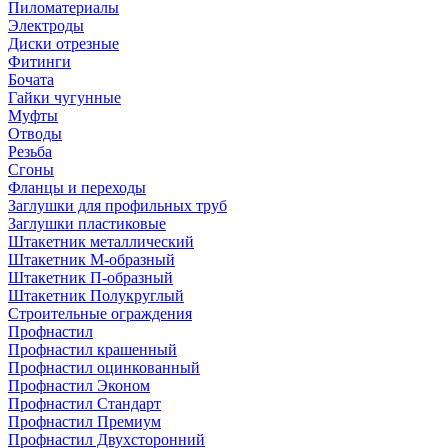
Пиломатериалы
Электроды
Диски отрезные
Фитинги
Бочата
Гайки чугунные
Муфты
Отводы
Резьба
Сгоны
Фланцы и переходы
Заглушки для профильных труб
Заглушки пластиковые
Штакетник металлический
Штакетник М-образный
Штакетник П-образный
Штакетник Полукруглый
Строительные ограждения
Профнастил
Профнастил крашенный
Профнастил оцинкованный
Профнастил Эконом
Профнастил Стандарт
Профнастил Премиум
Профнастил Двухсторонний