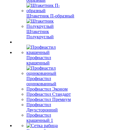
образный
Штакетник П-образный
Штакетник
Полукруглый
Профнастил
крашенный
Профнастил
оцинкованный
Профнастил Эконом
Профнастил Стандарт
Профнастил Премиум
Профнастил
Двухсторонний
Профнастил
крашенный 1