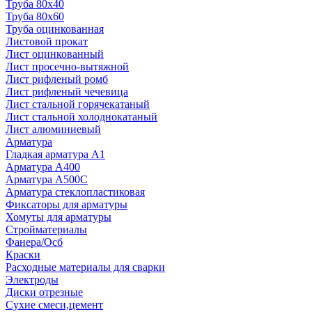
Труба 80x40
Труба 80x60
Труба оцинкованная
Листовой прокат
Лист оцинкованный
Лист просечно-вытяжной
Лист рифленый ромб
Лист рифленый чечевица
Лист стальной горячекатаный
Лист стальной холоднокатаный
Лист алюминиевый
Арматура
Гладкая арматура А1
Арматура А400
Арматура A500C
Арматура стеклопластиковая
Фиксаторы для арматуры
Хомуты для арматуры
Стройматериалы
Фанера/Осб
Краски
Расходные материалы для сварки
Электроды
Диски отрезные
Сухие смеси,цемент