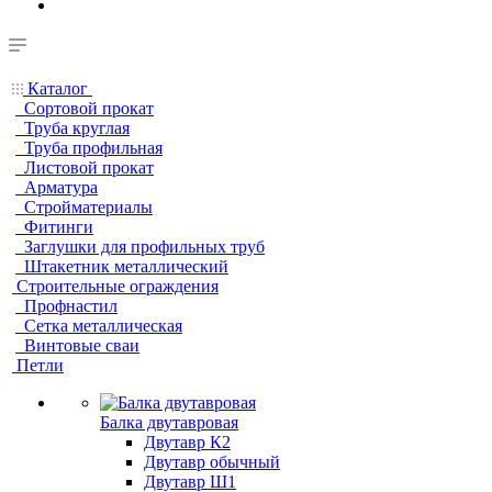
Каталог
Сортовой прокат
Труба круглая
Труба профильная
Листовой прокат
Арматура
Стройматериалы
Фитинги
Заглушки для профильных труб
Штакетник металлический
Строительные ограждения
Профнастил
Сетка металлическая
Винтовые сваи
Петли
Балка двутавровая
Двутавр К2
Двутавр обычный
Двутавр Ш1