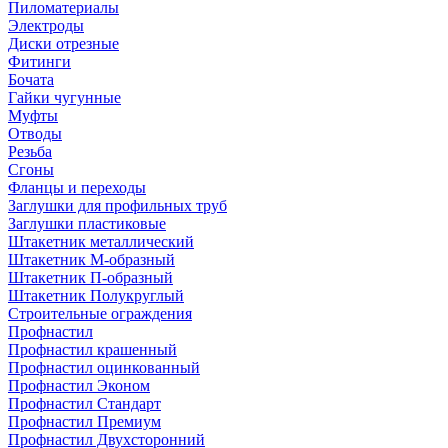
Пиломатериалы
Электроды
Диски отрезные
Фитинги
Бочата
Гайки чугунные
Муфты
Отводы
Резьба
Сгоны
Фланцы и переходы
Заглушки для профильных труб
Заглушки пластиковые
Штакетник металлический
Штакетник М-образный
Штакетник П-образный
Штакетник Полукруглый
Строительные ограждения
Профнастил
Профнастил крашенный
Профнастил оцинкованный
Профнастил Эконом
Профнастил Стандарт
Профнастил Премиум
Профнастил Двухсторонний