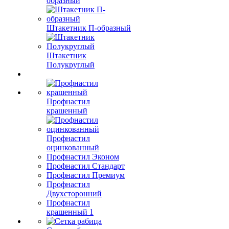
образный
Штакетник П-образный
Штакетник
Полукруглый
Профнастил
крашенный
Профнастил
оцинкованный
Профнастил Эконом
Профнастил Стандарт
Профнастил Премиум
Профнастил
Двухсторонний
Профнастил
крашенный 1