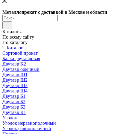
Металлопрокат с доставкой в Москве и области
Каталог
По всему сайту
По каталогу
Каталог
Сортовой прокат
Балка двутавровая
Двутавр К2
Двутавр обычный
Двутавр Ш1
Двутавр Ш2
Двутавр Ш3
Двутавр Ш4
Двутавр Б1
Двутавр Б2
Двутавр Б3
Двутавр К1
Уголок
Уголок неравнополочный
Уголок равнополочный
Полоса