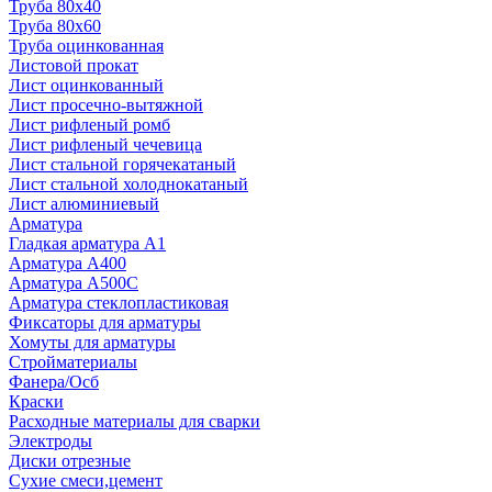
Труба 80x40
Труба 80x60
Труба оцинкованная
Листовой прокат
Лист оцинкованный
Лист просечно-вытяжной
Лист рифленый ромб
Лист рифленый чечевица
Лист стальной горячекатаный
Лист стальной холоднокатаный
Лист алюминиевый
Арматура
Гладкая арматура А1
Арматура А400
Арматура A500C
Арматура стеклопластиковая
Фиксаторы для арматуры
Хомуты для арматуры
Стройматериалы
Фанера/Осб
Краски
Расходные материалы для сварки
Электроды
Диски отрезные
Сухие смеси,цемент