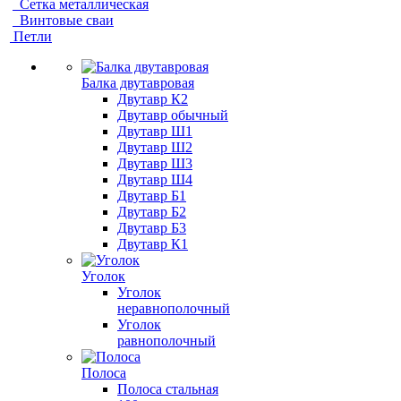
Сетка металлическая
Винтовые сваи
Петли
Балка двутавровая
Двутавр К2
Двутавр обычный
Двутавр Ш1
Двутавр Ш2
Двутавр Ш3
Двутавр Ш4
Двутавр Б1
Двутавр Б2
Двутавр Б3
Двутавр К1
Уголок
Уголок
неравнополочный
Уголок
равнополочный
Полоса
Полоса стальная