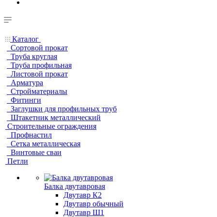
Каталог
Сортовой прокат
Труба круглая
Труба профильная
Листовой прокат
Арматура
Стройматериалы
Фитинги
Заглушки для профильных труб
Штакетник металлический
Строительные ограждения
Профнастил
Сетка металлическая
Винтовые сваи
Петли
Балка двутавровая
Двутавр К2
Двутавр обычный
Двутавр Ш1