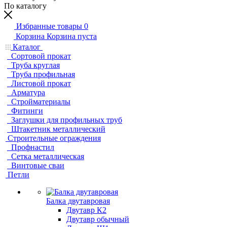
По каталогу
Избранные товары
0
Корзина
Корзина пуста
Каталог
Сортовой прокат
Труба круглая
Труба профильная
Листовой прокат
Арматура
Стройматериалы
Фитинги
Заглушки для профильных труб
Штакетник металлический
Строительные ограждения
Профнастил
Сетка металлическая
Винтовые сваи
Петли
Балка двутавровая
Двутавр К2
Двутавр обычный