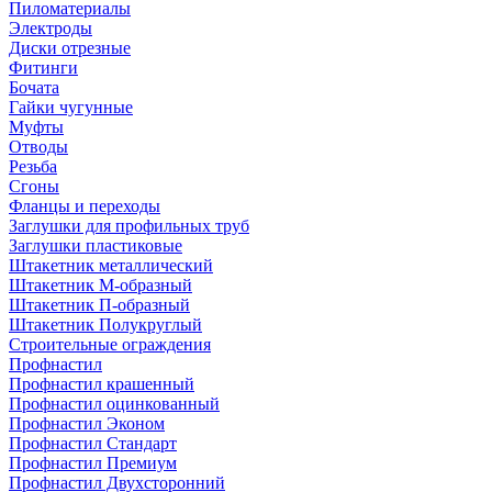
Пиломатериалы
Электроды
Диски отрезные
Фитинги
Бочата
Гайки чугунные
Муфты
Отводы
Резьба
Сгоны
Фланцы и переходы
Заглушки для профильных труб
Заглушки пластиковые
Штакетник металлический
Штакетник М-образный
Штакетник П-образный
Штакетник Полукруглый
Строительные ограждения
Профнастил
Профнастил крашенный
Профнастил оцинкованный
Профнастил Эконом
Профнастил Стандарт
Профнастил Премиум
Профнастил Двухсторонний