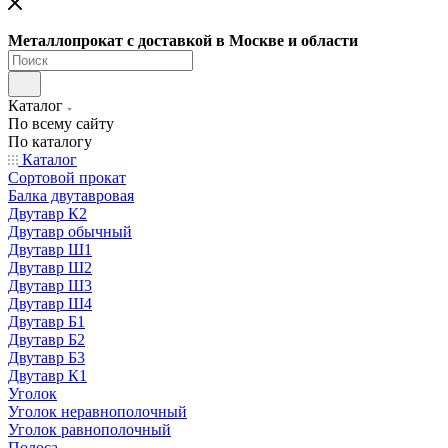
Металлопрокат с доставкой в Москве и области
Каталог
По всему сайту
По каталогу
Каталог
Сортовой прокат
Балка двутавровая
Двутавр К2
Двутавр обычный
Двутавр Ш1
Двутавр Ш2
Двутавр Ш3
Двутавр Ш4
Двутавр Б1
Двутавр Б2
Двутавр Б3
Двутавр К1
Уголок
Уголок неравнополочный
Уголок равнополочный
Полоса