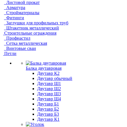
Листовой прокат
Арматура
Стройматериалы
Фитинги
Заглушки для профильных труб
Штакетник металлический
Строительные ограждения
Профнастил
Сетка металлическая
Винтовые сваи
Петли
Балка двутавровая
Двутавр К2
Двутавр обычный
Двутавр Ш1
Двутавр Ш2
Двутавр Ш3
Двутавр Ш4
Двутавр Б1
Двутавр Б2
Двутавр Б3
Двутавр К1