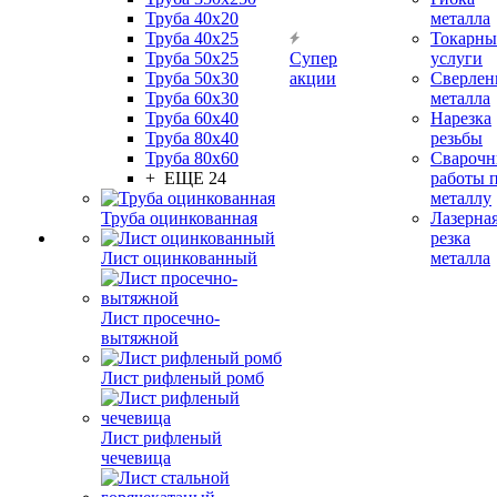
Труба 40x20
металла
Труба 40x25
Токарны
Труба 50x25
Супер
услуги
Труба 50x30
акции
Сверлен
Труба 60x30
металла
Труба 60x40
Нарезка
Труба 80x40
резьбы
Труба 80x60
Сварочн
+ ЕЩЕ 24
работы 
металлу
Труба оцинкованная
Лазерна
резка
Лист оцинкованный
металла
Лист просечно-
вытяжной
Лист рифленый ромб
Лист рифленый
чечевица