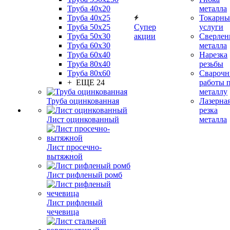
Труба 40x20
металла
Труба 40x25
Токарны
Труба 50x25
Супер
услуги
Труба 50x30
акции
Сверлен
Труба 60x30
металла
Труба 60x40
Нарезка
Труба 80x40
резьбы
Труба 80x60
Сварочн
+ ЕЩЕ 24
работы 
металлу
Труба оцинкованная
Лазерна
резка
Лист оцинкованный
металла
Лист просечно-
вытяжной
Лист рифленый ромб
Лист рифленый
чечевица