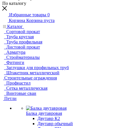
По каталогу
Избранные товары
0
Корзина
Корзина пуста
Каталог
Сортовой прокат
Труба круглая
Труба профильная
Листовой прокат
Арматура
Стройматериалы
Фитинги
Заглушки для профильных труб
Штакетник металлический
Строительные ограждения
Профнастил
Сетка металлическая
Винтовые сваи
Петли
Балка двутавровая
Двутавр К2
Двутавр обычный