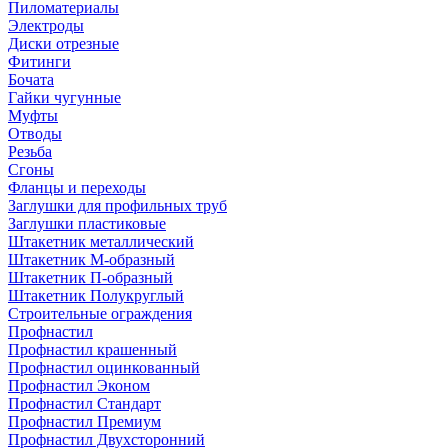
Пиломатериалы
Электроды
Диски отрезные
Фитинги
Бочата
Гайки чугунные
Муфты
Отводы
Резьба
Сгоны
Фланцы и переходы
Заглушки для профильных труб
Заглушки пластиковые
Штакетник металлический
Штакетник М-образный
Штакетник П-образный
Штакетник Полукруглый
Строительные ограждения
Профнастил
Профнастил крашенный
Профнастил оцинкованный
Профнастил Эконом
Профнастил Стандарт
Профнастил Премиум
Профнастил Двухсторонний