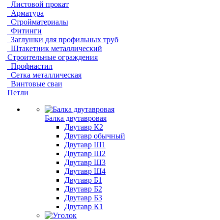
Листовой прокат
Арматура
Стройматериалы
Фитинги
Заглушки для профильных труб
Штакетник металлический
Строительные ограждения
Профнастил
Сетка металлическая
Винтовые сваи
Петли
Балка двутавровая
Двутавр К2
Двутавр обычный
Двутавр Ш1
Двутавр Ш2
Двутавр Ш3
Двутавр Ш4
Двутавр Б1
Двутавр Б2
Двутавр Б3
Двутавр К1