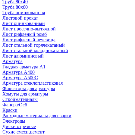
Труба 80x40
Труба 80x60
Труба оцинкованная
Листовой прокат
Лист оцинкованный
Лист просечно-вытяжной
Лист рифленый ромб
Лист рифленый чечевица
Лист стальной горячекатаный
Лист стальной холоднокатаный
Лист алюминиевый
Арматура
Гладкая арматура А1
Арматура А400
Арматура A500C
Арматура стеклопластиковая
Фиксаторы для арматуры
Хомуты для арматуры
Стройматериалы
Фанера/Осб
Краски
Расходные материалы для сварки
Электроды
Диски отрезные
Сухие смеси,цемент