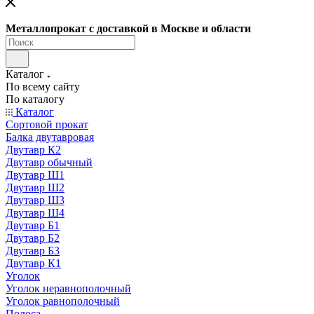
Металлопрокат с доставкой в Москве и области
Каталог
По всему сайту
По каталогу
Каталог
Сортовой прокат
Балка двутавровая
Двутавр К2
Двутавр обычный
Двутавр Ш1
Двутавр Ш2
Двутавр Ш3
Двутавр Ш4
Двутавр Б1
Двутавр Б2
Двутавр Б3
Двутавр К1
Уголок
Уголок неравнополочный
Уголок равнополочный
Полоса