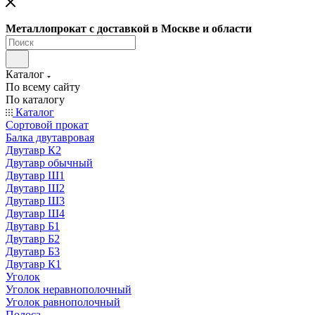
Металлопрокат с доставкой в Москве и области
Каталог
По всему сайту
По каталогу
Каталог
Сортовой прокат
Балка двутавровая
Двутавр К2
Двутавр обычный
Двутавр Ш1
Двутавр Ш2
Двутавр Ш3
Двутавр Ш4
Двутавр Б1
Двутавр Б2
Двутавр Б3
Двутавр К1
Уголок
Уголок неравнополочный
Уголок равнополочный
Полоса