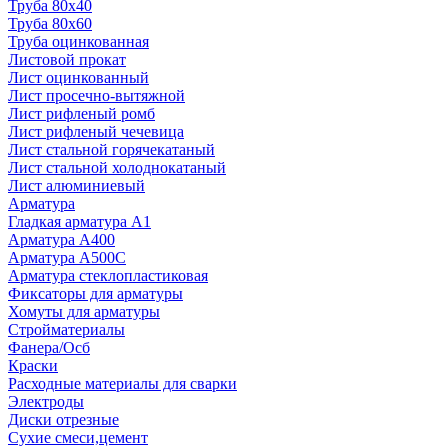
Труба 80x40
Труба 80x60
Труба оцинкованная
Листовой прокат
Лист оцинкованный
Лист просечно-вытяжной
Лист рифленый ромб
Лист рифленый чечевица
Лист стальной горячекатаный
Лист стальной холоднокатаный
Лист алюминиевый
Арматура
Гладкая арматура А1
Арматура А400
Арматура A500C
Арматура стеклопластиковая
Фиксаторы для арматуры
Хомуты для арматуры
Стройматериалы
Фанера/Осб
Краски
Расходные материалы для сварки
Электроды
Диски отрезные
Сухие смеси,цемент