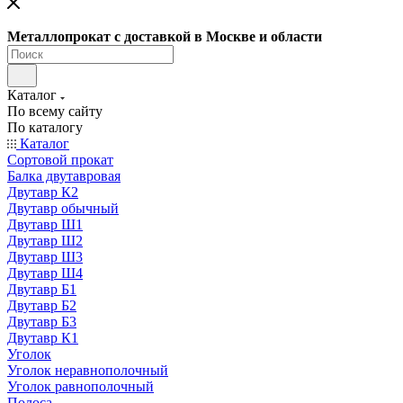
Металлопрокат с доставкой в Москве и области
Каталог
По всему сайту
По каталогу
Каталог
Сортовой прокат
Балка двутавровая
Двутавр К2
Двутавр обычный
Двутавр Ш1
Двутавр Ш2
Двутавр Ш3
Двутавр Ш4
Двутавр Б1
Двутавр Б2
Двутавр Б3
Двутавр К1
Уголок
Уголок неравнополочный
Уголок равнополочный
Полоса