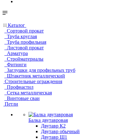
Каталог
Сортовой прокат
Труба круглая
Труба профильная
Листовой прокат
Арматура
Стройматериалы
Фитинги
Заглушки для профильных труб
Штакетник металлический
Строительные ограждения
Профнастил
Сетка металлическая
Винтовые сваи
Петли
Балка двутавровая
Двутавр К2
Двутавр обычный
Двутавр Ш1