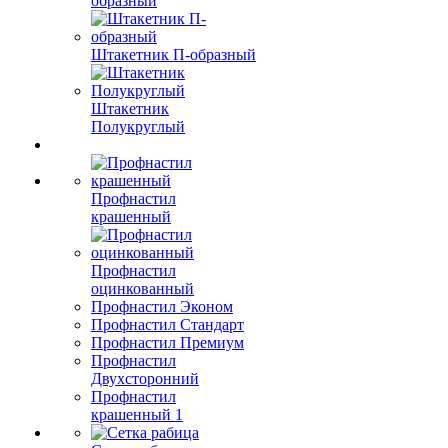
образный
Штакетник П-образный
Штакетник
Полукруглый
Профнастил
крашенный
Профнастил
оцинкованный
Профнастил Эконом
Профнастил Стандарт
Профнастил Премиум
Профнастил
Двухсторонний
Профнастил
крашенный 1