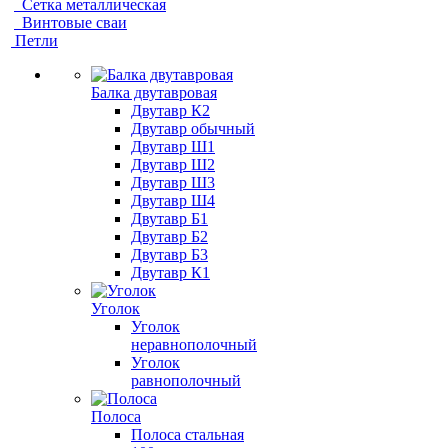
Сетка металлическая
Винтовые сваи
Петли
Балка двутавровая
Двутавр К2
Двутавр обычный
Двутавр Ш1
Двутавр Ш2
Двутавр Ш3
Двутавр Ш4
Двутавр Б1
Двутавр Б2
Двутавр Б3
Двутавр К1
Уголок
Уголок
неравнополочный
Уголок
равнополочный
Полоса
Полоса стальная