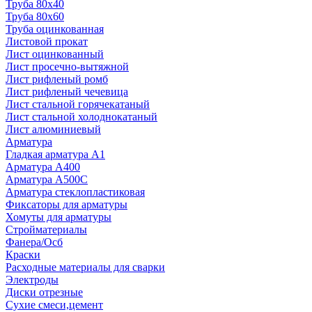
Труба 80x40
Труба 80x60
Труба оцинкованная
Листовой прокат
Лист оцинкованный
Лист просечно-вытяжной
Лист рифленый ромб
Лист рифленый чечевица
Лист стальной горячекатаный
Лист стальной холоднокатаный
Лист алюминиевый
Арматура
Гладкая арматура А1
Арматура А400
Арматура A500C
Арматура стеклопластиковая
Фиксаторы для арматуры
Хомуты для арматуры
Стройматериалы
Фанера/Осб
Краски
Расходные материалы для сварки
Электроды
Диски отрезные
Сухие смеси,цемент