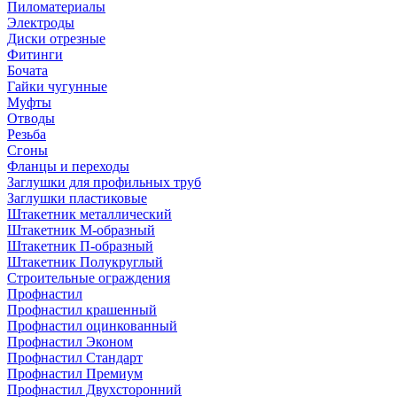
Пиломатериалы
Электроды
Диски отрезные
Фитинги
Бочата
Гайки чугунные
Муфты
Отводы
Резьба
Сгоны
Фланцы и переходы
Заглушки для профильных труб
Заглушки пластиковые
Штакетник металлический
Штакетник М-образный
Штакетник П-образный
Штакетник Полукруглый
Строительные ограждения
Профнастил
Профнастил крашенный
Профнастил оцинкованный
Профнастил Эконом
Профнастил Стандарт
Профнастил Премиум
Профнастил Двухсторонний