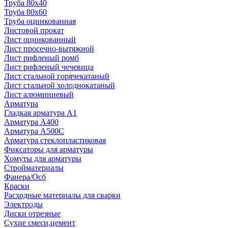
Труба 80x40
Труба 80x60
Труба оцинкованная
Листовой прокат
Лист оцинкованный
Лист просечно-вытяжной
Лист рифленый ромб
Лист рифленый чечевица
Лист стальной горячекатаный
Лист стальной холоднокатаный
Лист алюминиевый
Арматура
Гладкая арматура А1
Арматура А400
Арматура A500C
Арматура стеклопластиковая
Фиксаторы для арматуры
Хомуты для арматуры
Стройматериалы
Фанера/Осб
Краски
Расходные материалы для сварки
Электроды
Диски отрезные
Сухие смеси,цемент