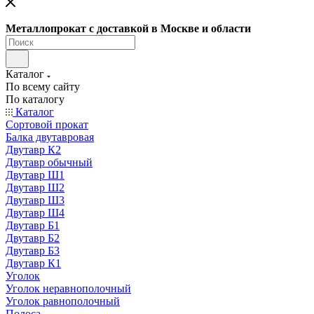
Металлопрокат с доставкой в Москве и области
Каталог
По всему сайту
По каталогу
Каталог
Сортовой прокат
Балка двутавровая
Двутавр К2
Двутавр обычный
Двутавр Ш1
Двутавр Ш2
Двутавр Ш3
Двутавр Ш4
Двутавр Б1
Двутавр Б2
Двутавр Б3
Двутавр К1
Уголок
Уголок неравнополочный
Уголок равнополочный
Полоса