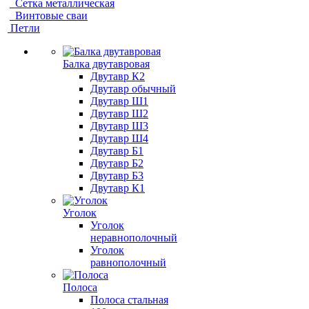
Сетка металлическая
Винтовые сваи
Петли
Балка двутавровая
Двутавр К2
Двутавр обычный
Двутавр Ш1
Двутавр Ш2
Двутавр Ш3
Двутавр Ш4
Двутавр Б1
Двутавр Б2
Двутавр Б3
Двутавр К1
Уголок
Уголок
неравнополочный
Уголок
равнополочный
Полоса
Полоса стальная