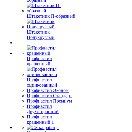
образный
Штакетник П-образный
Штакетник
Полукруглый
Профнастил
крашенный
Профнастил
оцинкованный
Профнастил Эконом
Профнастил Стандарт
Профнастил Премиум
Профнастил
Двухсторонний
Профнастил
крашенный 1