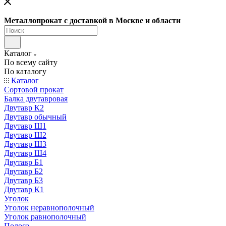
Металлопрокат с доставкой в Москве и области
Каталог
По всему сайту
По каталогу
Каталог
Сортовой прокат
Балка двутавровая
Двутавр К2
Двутавр обычный
Двутавр Ш1
Двутавр Ш2
Двутавр Ш3
Двутавр Ш4
Двутавр Б1
Двутавр Б2
Двутавр Б3
Двутавр К1
Уголок
Уголок неравнополочный
Уголок равнополочный
Полоса