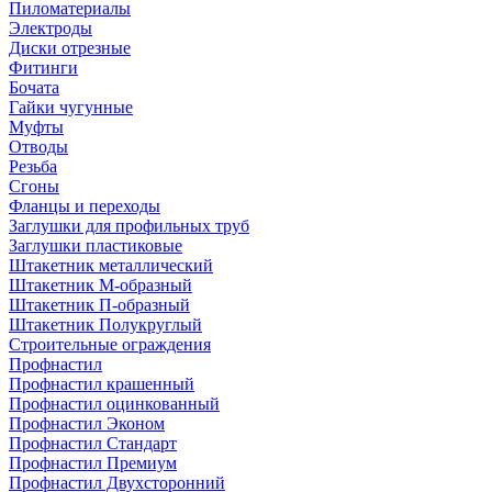
Пиломатериалы
Электроды
Диски отрезные
Фитинги
Бочата
Гайки чугунные
Муфты
Отводы
Резьба
Сгоны
Фланцы и переходы
Заглушки для профильных труб
Заглушки пластиковые
Штакетник металлический
Штакетник М-образный
Штакетник П-образный
Штакетник Полукруглый
Строительные ограждения
Профнастил
Профнастил крашенный
Профнастил оцинкованный
Профнастил Эконом
Профнастил Стандарт
Профнастил Премиум
Профнастил Двухсторонний