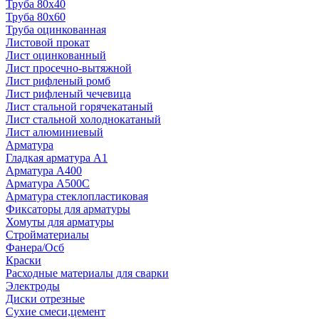
Труба 80x40
Труба 80x60
Труба оцинкованная
Листовой прокат
Лист оцинкованный
Лист просечно-вытяжной
Лист рифленый ромб
Лист рифленый чечевица
Лист стальной горячекатаный
Лист стальной холоднокатаный
Лист алюминиевый
Арматура
Гладкая арматура А1
Арматура А400
Арматура A500C
Арматура стеклопластиковая
Фиксаторы для арматуры
Хомуты для арматуры
Стройматериалы
Фанера/Осб
Краски
Расходные материалы для сварки
Электроды
Диски отрезные
Сухие смеси,цемент