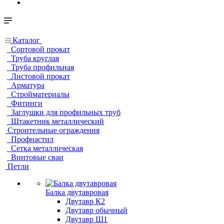
Каталог
Сортовой прокат
Труба круглая
Труба профильная
Листовой прокат
Арматура
Стройматериалы
Фитинги
Заглушки для профильных труб
Штакетник металлический
Строительные ограждения
Профнастил
Сетка металлическая
Винтовые сваи
Петли
Балка двутавровая
Двутавр К2
Двутавр обычный
Двутавр Ш1