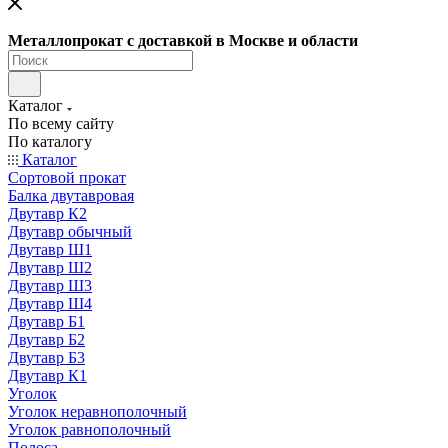
Металлопрокат с доставкой в Москве и области
Каталог
По всему сайту
По каталогу
Каталог
Сортовой прокат
Балка двутавровая
Двутавр К2
Двутавр обычный
Двутавр Ш1
Двутавр Ш2
Двутавр Ш3
Двутавр Ш4
Двутавр Б1
Двутавр Б2
Двутавр Б3
Двутавр К1
Уголок
Уголок неравнополочный
Уголок равнополочный
Полоса