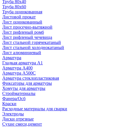
Труба 80x40
Труба 80x60
Труба оцинкованная
Листовой прокат
Лист оцинкованный
Лист просечно-вытяжной
Лист рифленый ромб
Лист рифленый чечевица
Лист стальной горячекатаный
Лист стальной холоднокатаный
Лист алюминиевый
Арматура
Гладкая арматура А1
Арматура А400
Арматура A500C
Арматура стеклопластиковая
Фиксаторы для арматуры
Хомуты для арматуры
Стройматериалы
Фанера/Осб
Краски
Расходные материалы для сварки
Электроды
Диски отрезные
Сухие смеси,цемент