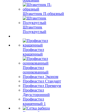
образный
Штакетник П-образный
Штакетник
Полукруглый
Профнастил
крашенный
Профнастил
оцинкованный
Профнастил Эконом
Профнастил Стандарт
Профнастил Премиум
Профнастил
Двухсторонний
Профнастил
крашенный 1