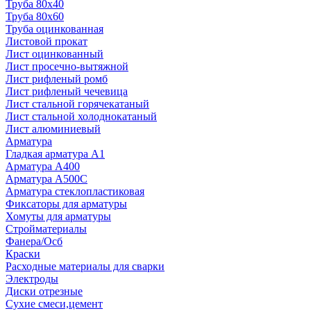
Труба 80x40
Труба 80x60
Труба оцинкованная
Листовой прокат
Лист оцинкованный
Лист просечно-вытяжной
Лист рифленый ромб
Лист рифленый чечевица
Лист стальной горячекатаный
Лист стальной холоднокатаный
Лист алюминиевый
Арматура
Гладкая арматура А1
Арматура А400
Арматура A500C
Арматура стеклопластиковая
Фиксаторы для арматуры
Хомуты для арматуры
Стройматериалы
Фанера/Осб
Краски
Расходные материалы для сварки
Электроды
Диски отрезные
Сухие смеси,цемент