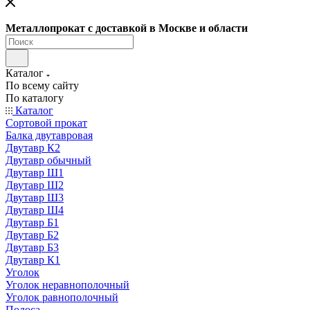
Металлопрокат с доставкой в Москве и области
Каталог
По всему сайту
По каталогу
Каталог
Сортовой прокат
Балка двутавровая
Двутавр К2
Двутавр обычный
Двутавр Ш1
Двутавр Ш2
Двутавр Ш3
Двутавр Ш4
Двутавр Б1
Двутавр Б2
Двутавр Б3
Двутавр К1
Уголок
Уголок неравнополочный
Уголок равнополочный
Полоса