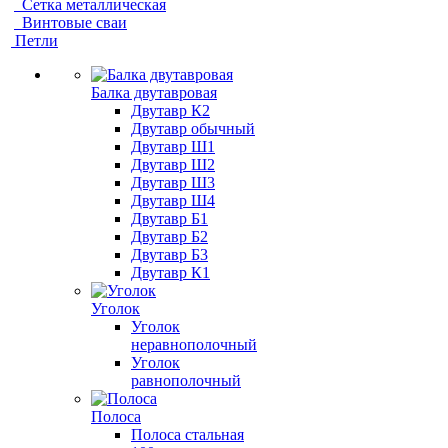
Сетка металлическая
Винтовые сваи
Петли
Балка двутавровая
Двутавр К2
Двутавр обычный
Двутавр Ш1
Двутавр Ш2
Двутавр Ш3
Двутавр Ш4
Двутавр Б1
Двутавр Б2
Двутавр Б3
Двутавр К1
Уголок
Уголок
неравнополочный
Уголок
равнополочный
Полоса
Полоса стальная