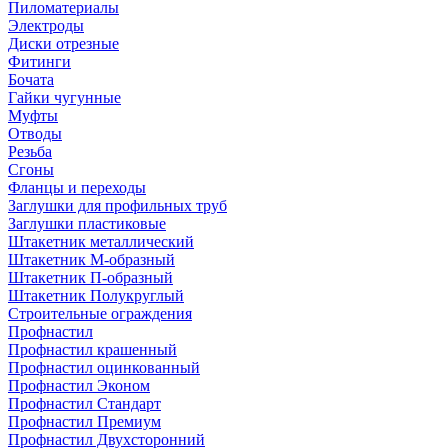
Пиломатериалы
Электроды
Диски отрезные
Фитинги
Бочата
Гайки чугунные
Муфты
Отводы
Резьба
Сгоны
Фланцы и переходы
Заглушки для профильных труб
Заглушки пластиковые
Штакетник металлический
Штакетник М-образный
Штакетник П-образный
Штакетник Полукруглый
Строительные ограждения
Профнастил
Профнастил крашенный
Профнастил оцинкованный
Профнастил Эконом
Профнастил Стандарт
Профнастил Премиум
Профнастил Двухсторонний