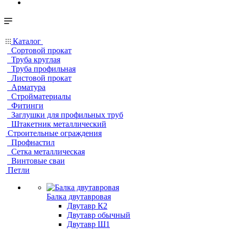
Каталог
Сортовой прокат
Труба круглая
Труба профильная
Листовой прокат
Арматура
Стройматериалы
Фитинги
Заглушки для профильных труб
Штакетник металлический
Строительные ограждения
Профнастил
Сетка металлическая
Винтовые сваи
Петли
Балка двутавровая
Двутавр К2
Двутавр обычный
Двутавр Ш1