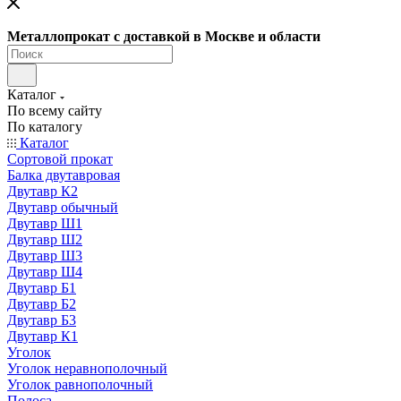
Металлопрокат с доставкой в Москве и области
Каталог
По всему сайту
По каталогу
Каталог
Сортовой прокат
Балка двутавровая
Двутавр К2
Двутавр обычный
Двутавр Ш1
Двутавр Ш2
Двутавр Ш3
Двутавр Ш4
Двутавр Б1
Двутавр Б2
Двутавр Б3
Двутавр К1
Уголок
Уголок неравнополочный
Уголок равнополочный
Полоса