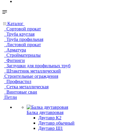
Каталог
Сортовой прокат
Труба круглая
Труба профильная
Листовой прокат
Арматура
Стройматериалы
Фитинги
Заглушки для профильных труб
Штакетник металлический
Строительные ограждения
Профнастил
Сетка металлическая
Винтовые сваи
Петли
Балка двутавровая
Двутавр К2
Двутавр обычный
Двутавр Ш1