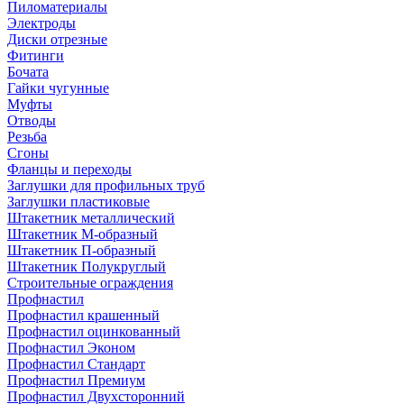
Пиломатериалы
Электроды
Диски отрезные
Фитинги
Бочата
Гайки чугунные
Муфты
Отводы
Резьба
Сгоны
Фланцы и переходы
Заглушки для профильных труб
Заглушки пластиковые
Штакетник металлический
Штакетник М-образный
Штакетник П-образный
Штакетник Полукруглый
Строительные ограждения
Профнастил
Профнастил крашенный
Профнастил оцинкованный
Профнастил Эконом
Профнастил Стандарт
Профнастил Премиум
Профнастил Двухсторонний