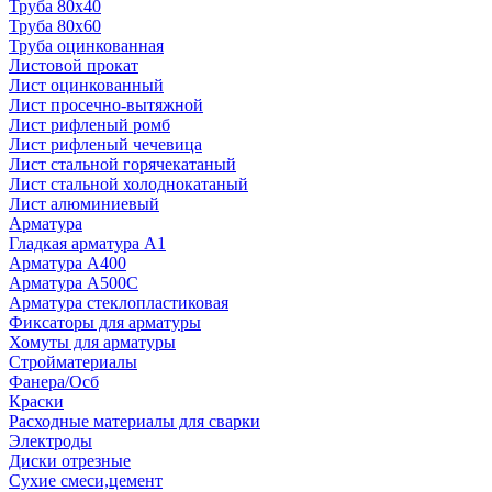
Труба 80x40
Труба 80x60
Труба оцинкованная
Листовой прокат
Лист оцинкованный
Лист просечно-вытяжной
Лист рифленый ромб
Лист рифленый чечевица
Лист стальной горячекатаный
Лист стальной холоднокатаный
Лист алюминиевый
Арматура
Гладкая арматура А1
Арматура А400
Арматура A500C
Арматура стеклопластиковая
Фиксаторы для арматуры
Хомуты для арматуры
Стройматериалы
Фанера/Осб
Краски
Расходные материалы для сварки
Электроды
Диски отрезные
Сухие смеси,цемент