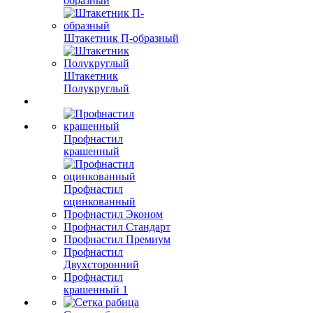
образный
Штакетник П-образный
Штакетник
Полукруглый
Профнастил
крашенный
Профнастил
оцинкованный
Профнастил Эконом
Профнастил Стандарт
Профнастил Премиум
Профнастил
Двухсторонний
Профнастил
крашенный 1