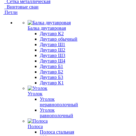
Сетка металлическая
Винтовые сваи
Петли
Балка двутавровая
Двутавр К2
Двутавр обычный
Двутавр Ш1
Двутавр Ш2
Двутавр Ш3
Двутавр Ш4
Двутавр Б1
Двутавр Б2
Двутавр Б3
Двутавр К1
Уголок
Уголок
неравнополочный
Уголок
равнополочный
Полоса
Полоса стальная