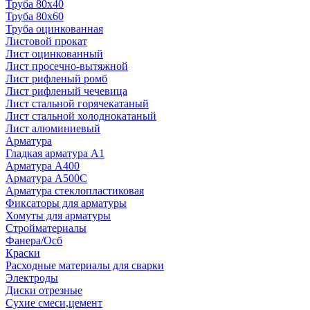
Труба 80x40
Труба 80x60
Труба оцинкованная
Листовой прокат
Лист оцинкованный
Лист просечно-вытяжной
Лист рифленый ромб
Лист рифленый чечевица
Лист стальной горячекатаный
Лист стальной холоднокатаный
Лист алюминиевый
Арматура
Гладкая арматура А1
Арматура А400
Арматура A500C
Арматура стеклопластиковая
Фиксаторы для арматуры
Хомуты для арматуры
Стройматериалы
Фанера/Осб
Краски
Расходные материалы для сварки
Электроды
Диски отрезные
Сухие смеси,цемент