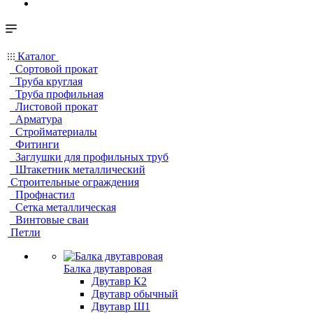
Каталог
Сортовой прокат
Труба круглая
Труба профильная
Листовой прокат
Арматура
Стройматериалы
Фитинги
Заглушки для профильных труб
Штакетник металлический
Строительные ограждения
Профнастил
Сетка металлическая
Винтовые сваи
Петли
Балка двутавровая
Двутавр К2
Двутавр обычный
Двутавр Ш1