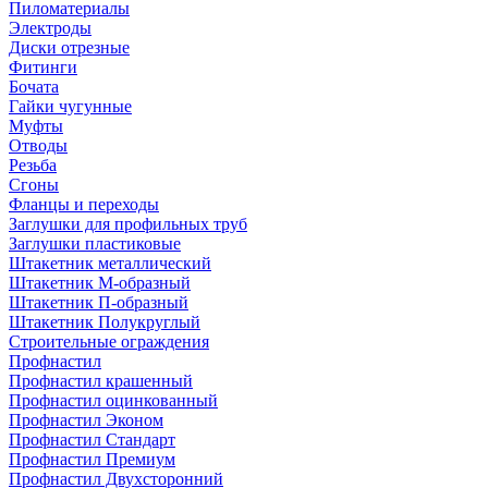
Пиломатериалы
Электроды
Диски отрезные
Фитинги
Бочата
Гайки чугунные
Муфты
Отводы
Резьба
Сгоны
Фланцы и переходы
Заглушки для профильных труб
Заглушки пластиковые
Штакетник металлический
Штакетник М-образный
Штакетник П-образный
Штакетник Полукруглый
Строительные ограждения
Профнастил
Профнастил крашенный
Профнастил оцинкованный
Профнастил Эконом
Профнастил Стандарт
Профнастил Премиум
Профнастил Двухсторонний