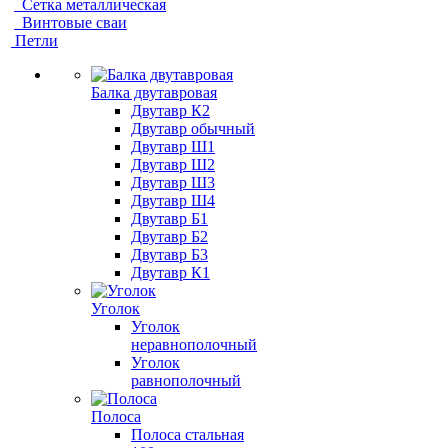
Сетка металлическая
Винтовые сваи
Петли
Балка двутавровая
Двутавр К2
Двутавр обычный
Двутавр Ш1
Двутавр Ш2
Двутавр Ш3
Двутавр Ш4
Двутавр Б1
Двутавр Б2
Двутавр Б3
Двутавр К1
Уголок
Уголок
неравнополочный
Уголок
равнополочный
Полоса
Полоса стальная