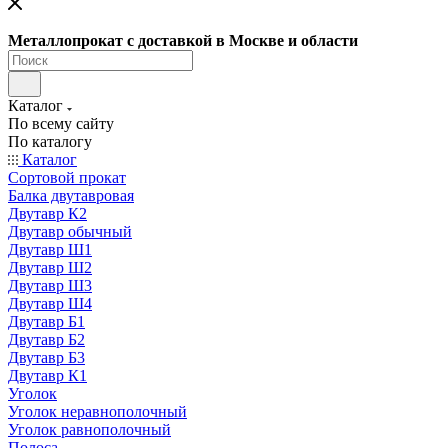
Металлопрокат с доставкой в Москве и области
Каталог
По всему сайту
По каталогу
Каталог
Сортовой прокат
Балка двутавровая
Двутавр К2
Двутавр обычный
Двутавр Ш1
Двутавр Ш2
Двутавр Ш3
Двутавр Ш4
Двутавр Б1
Двутавр Б2
Двутавр Б3
Двутавр К1
Уголок
Уголок неравнополочный
Уголок равнополочный
Полоса