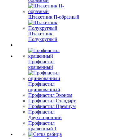
образный
Штакетник П-образный
Штакетник
Полукруглый
Профнастил
крашенный
Профнастил
оцинкованный
Профнастил Эконом
Профнастил Стандарт
Профнастил Премиум
Профнастил
Двухсторонний
Профнастил
крашенный 1