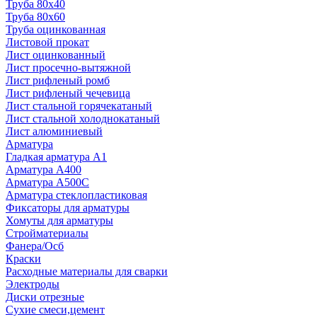
Труба 80x40
Труба 80x60
Труба оцинкованная
Листовой прокат
Лист оцинкованный
Лист просечно-вытяжной
Лист рифленый ромб
Лист рифленый чечевица
Лист стальной горячекатаный
Лист стальной холоднокатаный
Лист алюминиевый
Арматура
Гладкая арматура А1
Арматура А400
Арматура A500C
Арматура стеклопластиковая
Фиксаторы для арматуры
Хомуты для арматуры
Стройматериалы
Фанера/Осб
Краски
Расходные материалы для сварки
Электроды
Диски отрезные
Сухие смеси,цемент