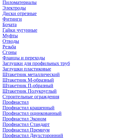
Пиломатериалы
Электроды
Диски отрезные
Фитинги
Бочата
Гайки чугунные
Муфты
Отводы
Резьба
Сгоны
Фланцы и переходы
Заглушки для профильных труб
Заглушки пластиковые
Штакетник металлический
Штакетник М-образный
Штакетник П-образный
Штакетник Полукруглый
Строительные ограждения
Профнастил
Профнастил крашенный
Профнастил оцинкованный
Профнастил Эконом
Профнастил Стандарт
Профнастил Премиум
Профнастил Двухсторонний