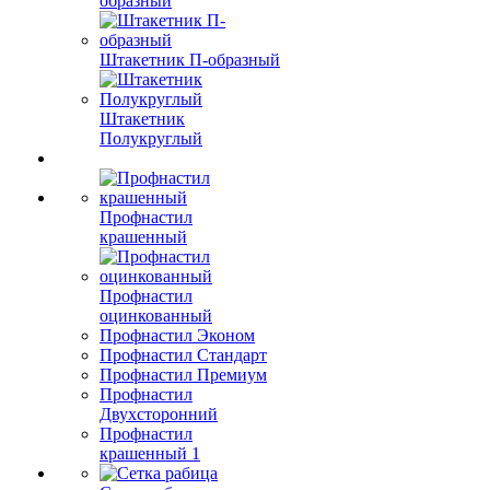
образный
Штакетник П-образный
Штакетник
Полукруглый
Профнастил
крашенный
Профнастил
оцинкованный
Профнастил Эконом
Профнастил Стандарт
Профнастил Премиум
Профнастил
Двухсторонний
Профнастил
крашенный 1