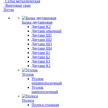
Сетка металлическая
Винтовые сваи
Петли
Балка двутавровая
Двутавр К2
Двутавр обычный
Двутавр Ш1
Двутавр Ш2
Двутавр Ш3
Двутавр Ш4
Двутавр Б1
Двутавр Б2
Двутавр Б3
Двутавр К1
Уголок
Уголок
неравнополочный
Уголок
равнополочный
Полоса
Полоса стальная