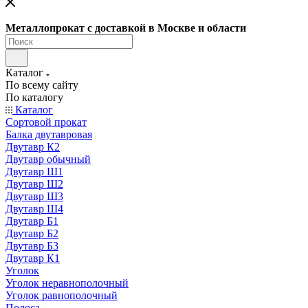
Металлопрокат с доставкой в Москве и области
Каталог
По всему сайту
По каталогу
Каталог
Сортовой прокат
Балка двутавровая
Двутавр К2
Двутавр обычный
Двутавр Ш1
Двутавр Ш2
Двутавр Ш3
Двутавр Ш4
Двутавр Б1
Двутавр Б2
Двутавр Б3
Двутавр К1
Уголок
Уголок неравнополочный
Уголок равнополочный
Полоса