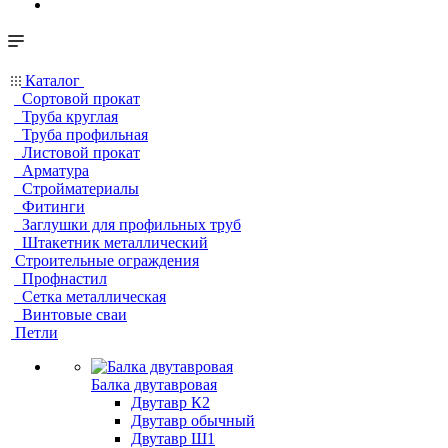
Каталог
Сортовой прокат
Труба круглая
Труба профильная
Листовой прокат
Арматура
Стройматериалы
Фитинги
Заглушки для профильных труб
Штакетник металлический
Строительные ограждения
Профнастил
Сетка металлическая
Винтовые сваи
Петли
Балка двутавровая
Двутавр К2
Двутавр обычный
Двутавр Ш1