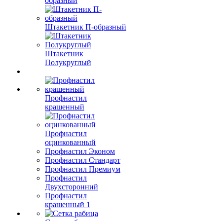
образный
Штакетник П-образный
Штакетник
Полукруглый
Профнастил
крашенный
Профнастил
оцинкованный
Профнастил Эконом
Профнастил Стандарт
Профнастил Премиум
Профнастил
Двухсторонний
Профнастил
крашенный 1