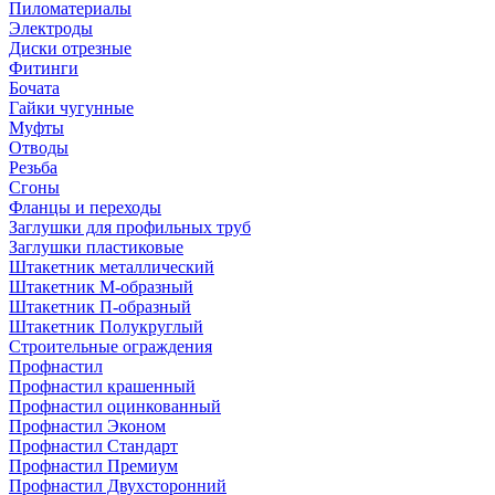
Пиломатериалы
Электроды
Диски отрезные
Фитинги
Бочата
Гайки чугунные
Муфты
Отводы
Резьба
Сгоны
Фланцы и переходы
Заглушки для профильных труб
Заглушки пластиковые
Штакетник металлический
Штакетник М-образный
Штакетник П-образный
Штакетник Полукруглый
Строительные ограждения
Профнастил
Профнастил крашенный
Профнастил оцинкованный
Профнастил Эконом
Профнастил Стандарт
Профнастил Премиум
Профнастил Двухсторонний