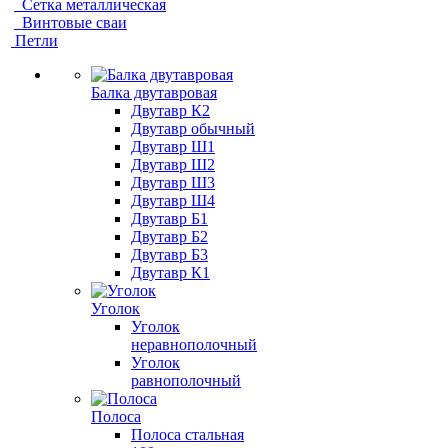
Сетка металлическая
Винтовые сваи
Петли
Балка двутавровая
Двутавр К2
Двутавр обычный
Двутавр Ш1
Двутавр Ш2
Двутавр Ш3
Двутавр Ш4
Двутавр Б1
Двутавр Б2
Двутавр Б3
Двутавр К1
Уголок
Уголок
неравнополочный
Уголок
равнополочный
Полоса
Полоса стальная