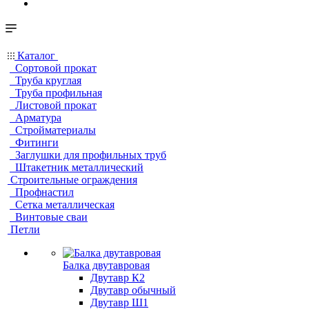
Каталог
Сортовой прокат
Труба круглая
Труба профильная
Листовой прокат
Арматура
Стройматериалы
Фитинги
Заглушки для профильных труб
Штакетник металлический
Строительные ограждения
Профнастил
Сетка металлическая
Винтовые сваи
Петли
Балка двутавровая
Двутавр К2
Двутавр обычный
Двутавр Ш1