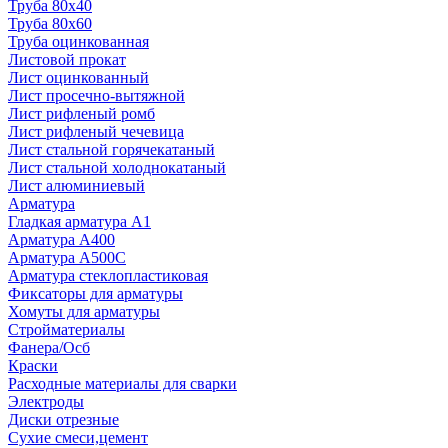
Труба 80x40
Труба 80x60
Труба оцинкованная
Листовой прокат
Лист оцинкованный
Лист просечно-вытяжной
Лист рифленый ромб
Лист рифленый чечевица
Лист стальной горячекатаный
Лист стальной холоднокатаный
Лист алюминиевый
Арматура
Гладкая арматура А1
Арматура А400
Арматура A500C
Арматура стеклопластиковая
Фиксаторы для арматуры
Хомуты для арматуры
Стройматериалы
Фанера/Осб
Краски
Расходные материалы для сварки
Электроды
Диски отрезные
Сухие смеси,цемент