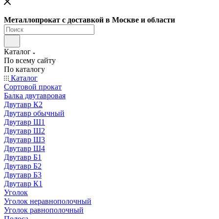
Металлопрокат с доставкой в Москве и области
Каталог
По всему сайту
По каталогу
Каталог
Сортовой прокат
Балка двутавровая
Двутавр К2
Двутавр обычный
Двутавр Ш1
Двутавр Ш2
Двутавр Ш3
Двутавр Ш4
Двутавр Б1
Двутавр Б2
Двутавр Б3
Двутавр К1
Уголок
Уголок неравнополочный
Уголок равнополочный
Полоса