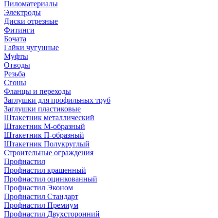
Пиломатериалы
Электроды
Диски отрезные
Фитинги
Бочата
Гайки чугунные
Муфты
Отводы
Резьба
Сгоны
Фланцы и переходы
Заглушки для профильных труб
Заглушки пластиковые
Штакетник металлический
Штакетник М-образный
Штакетник П-образный
Штакетник Полукруглый
Строительные ограждения
Профнастил
Профнастил крашенный
Профнастил оцинкованный
Профнастил Эконом
Профнастил Стандарт
Профнастил Премиум
Профнастил Двухсторонний