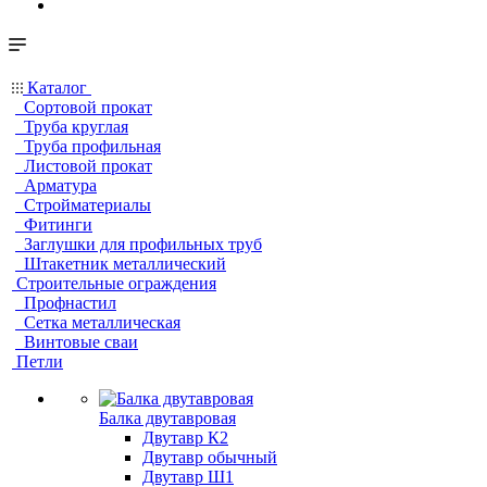
Каталог
Сортовой прокат
Труба круглая
Труба профильная
Листовой прокат
Арматура
Стройматериалы
Фитинги
Заглушки для профильных труб
Штакетник металлический
Строительные ограждения
Профнастил
Сетка металлическая
Винтовые сваи
Петли
Балка двутавровая
Двутавр К2
Двутавр обычный
Двутавр Ш1