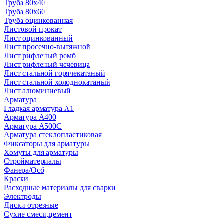
Труба 80x40
Труба 80x60
Труба оцинкованная
Листовой прокат
Лист оцинкованный
Лист просечно-вытяжной
Лист рифленый ромб
Лист рифленый чечевица
Лист стальной горячекатаный
Лист стальной холоднокатаный
Лист алюминиевый
Арматура
Гладкая арматура А1
Арматура А400
Арматура A500C
Арматура стеклопластиковая
Фиксаторы для арматуры
Хомуты для арматуры
Стройматериалы
Фанера/Осб
Краски
Расходные материалы для сварки
Электроды
Диски отрезные
Сухие смеси,цемент