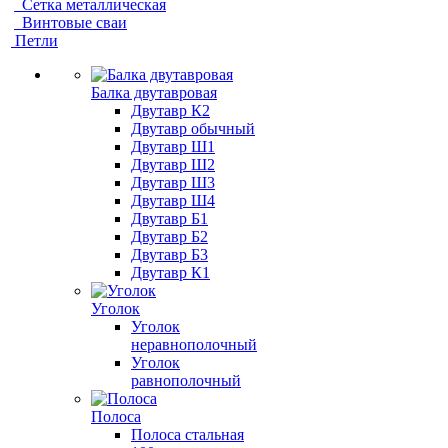
Сетка металлическая
Винтовые сваи
Петли
Балка двутавровая
Двутавр К2
Двутавр обычный
Двутавр Ш1
Двутавр Ш2
Двутавр Ш3
Двутавр Ш4
Двутавр Б1
Двутавр Б2
Двутавр Б3
Двутавр К1
Уголок
Уголок
неравнополочный
Уголок
равнополочный
Полоса
Полоса стальная