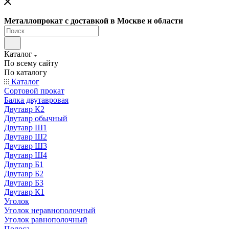
Металлопрокат с доставкой в Москве и области
Каталог
По всему сайту
По каталогу
Каталог
Сортовой прокат
Балка двутавровая
Двутавр К2
Двутавр обычный
Двутавр Ш1
Двутавр Ш2
Двутавр Ш3
Двутавр Ш4
Двутавр Б1
Двутавр Б2
Двутавр Б3
Двутавр К1
Уголок
Уголок неравнополочный
Уголок равнополочный
Полоса