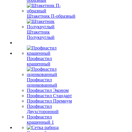
образный
Штакетник П-образный
Штакетник
Полукруглый
Профнастил
крашенный
Профнастил
оцинкованный
Профнастил Эконом
Профнастил Стандарт
Профнастил Премиум
Профнастил
Двухсторонний
Профнастил
крашенный 1