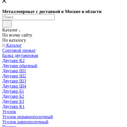
Металлопрокат с доставкой в Москве и области
Каталог
По всему сайту
По каталогу
Каталог
Сортовой прокат
Балка двутавровая
Двутавр К2
Двутавр обычный
Двутавр Ш1
Двутавр Ш2
Двутавр Ш3
Двутавр Ш4
Двутавр Б1
Двутавр Б2
Двутавр Б3
Двутавр К1
Уголок
Уголок неравнополочный
Уголок равнополочный
Полоса