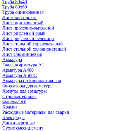
Труба 80x40
Труба 80x60
Труба оцинкованная
Листовой прокат
Лист оцинкованный
Лист просечно-вытяжной
Лист рифленый ромб
Лист рифленый чечевица
Лист стальной горячекатаный
Лист стальной холоднокатаный
Лист алюминиевый
Арматура
Гладкая арматура А1
Арматура А400
Арматура A500C
Арматура стеклопластиковая
Фиксаторы для арматуры
Хомуты для арматуры
Стройматериалы
Фанера/Осб
Краски
Расходные материалы для сварки
Электроды
Диски отрезные
Сухие смеси,цемент