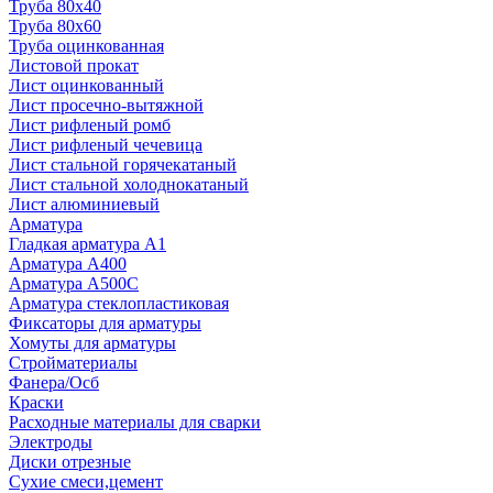
Труба 80x40
Труба 80x60
Труба оцинкованная
Листовой прокат
Лист оцинкованный
Лист просечно-вытяжной
Лист рифленый ромб
Лист рифленый чечевица
Лист стальной горячекатаный
Лист стальной холоднокатаный
Лист алюминиевый
Арматура
Гладкая арматура А1
Арматура А400
Арматура A500C
Арматура стеклопластиковая
Фиксаторы для арматуры
Хомуты для арматуры
Стройматериалы
Фанера/Осб
Краски
Расходные материалы для сварки
Электроды
Диски отрезные
Сухие смеси,цемент