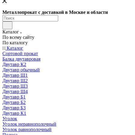
Металлопрокат с доставкой в Москве и области
Каталог
По всему сайту
По каталогу
Каталог
Сортовой прокат
Балка двутавровая
Двутавр К2
Двутавр обычный
Двутавр Ш1
Двутавр Ш2
Двутавр Ш3
Двутавр Ш4
Двутавр Б1
Двутавр Б2
Двутавр Б3
Двутавр К1
Уголок
Уголок неравнополочный
Уголок равнополочный
Полоса