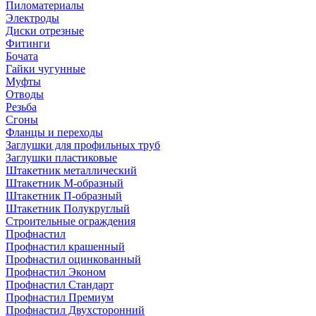
Пиломатериалы
Электроды
Диски отрезные
Фитинги
Бочата
Гайки чугунные
Муфты
Отводы
Резьба
Сгоны
Фланцы и переходы
Заглушки для профильных труб
Заглушки пластиковые
Штакетник металлический
Штакетник М-образный
Штакетник П-образный
Штакетник Полукруглый
Строительные ограждения
Профнастил
Профнастил крашенный
Профнастил оцинкованный
Профнастил Эконом
Профнастил Стандарт
Профнастил Премиум
Профнастил Двухсторонний