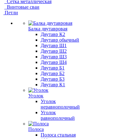
Сетка металлическая
Винтовые сваи
Петли
Балка двутавровая
Двутавр К2
Двутавр обычный
Двутавр Ш1
Двутавр Ш2
Двутавр Ш3
Двутавр Ш4
Двутавр Б1
Двутавр Б2
Двутавр Б3
Двутавр К1
Уголок
Уголок
неравнополочный
Уголок
равнополочный
Полоса
Полоса стальная