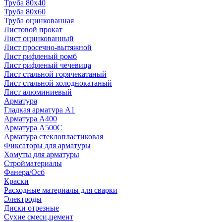
Труба 80x40
Труба 80x60
Труба оцинкованная
Листовой прокат
Лист оцинкованный
Лист просечно-вытяжной
Лист рифленый ромб
Лист рифленый чечевица
Лист стальной горячекатаный
Лист стальной холоднокатаный
Лист алюминиевый
Арматура
Гладкая арматура А1
Арматура А400
Арматура A500C
Арматура стеклопластиковая
Фиксаторы для арматуры
Хомуты для арматуры
Стройматериалы
Фанера/Осб
Краски
Расходные материалы для сварки
Электроды
Диски отрезные
Сухие смеси,цемент