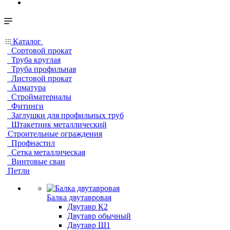
Каталог
Сортовой прокат
Труба круглая
Труба профильная
Листовой прокат
Арматура
Стройматериалы
Фитинги
Заглушки для профильных труб
Штакетник металлический
Строительные ограждения
Профнастил
Сетка металлическая
Винтовые сваи
Петли
Балка двутавровая
Двутавр К2
Двутавр обычный
Двутавр Ш1