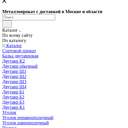
Металлопрокат с доставкой в Москве и области
Каталог
По всему сайту
По каталогу
Каталог
Сортовой прокат
Балка двутавровая
Двутавр К2
Двутавр обычный
Двутавр Ш1
Двутавр Ш2
Двутавр Ш3
Двутавр Ш4
Двутавр Б1
Двутавр Б2
Двутавр Б3
Двутавр К1
Уголок
Уголок неравнополочный
Уголок равнополочный
Полоса