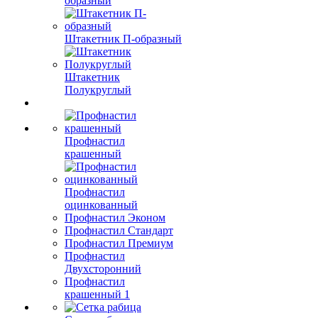
образный
Штакетник П-образный
Штакетник
Полукруглый
Профнастил
крашенный
Профнастил
оцинкованный
Профнастил Эконом
Профнастил Стандарт
Профнастил Премиум
Профнастил
Двухсторонний
Профнастил
крашенный 1