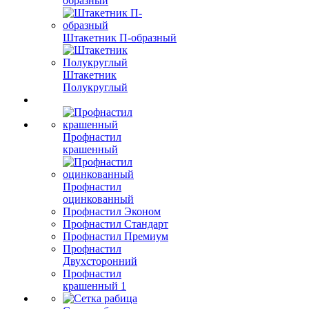
образный
Штакетник П-образный
Штакетник
Полукруглый
Профнастил
крашенный
Профнастил
оцинкованный
Профнастил Эконом
Профнастил Стандарт
Профнастил Премиум
Профнастил
Двухсторонний
Профнастил
крашенный 1