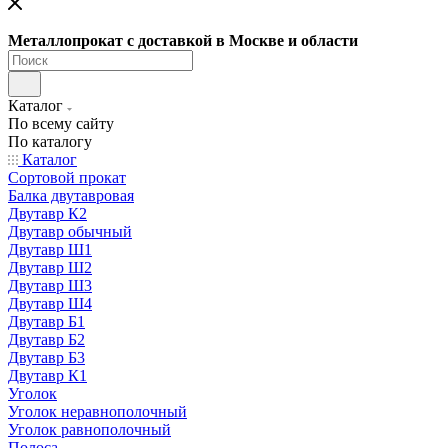
Металлопрокат с доставкой в Москве и области
Каталог
По всему сайту
По каталогу
Каталог
Сортовой прокат
Балка двутавровая
Двутавр К2
Двутавр обычный
Двутавр Ш1
Двутавр Ш2
Двутавр Ш3
Двутавр Ш4
Двутавр Б1
Двутавр Б2
Двутавр Б3
Двутавр К1
Уголок
Уголок неравнополочный
Уголок равнополочный
Полоса