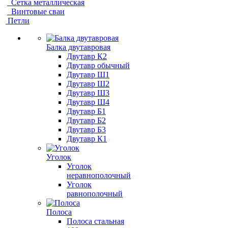
Сетка металлическая
Винтовые сваи
Петли
Балка двутавровая
Двутавр К2
Двутавр обычный
Двутавр Ш1
Двутавр Ш2
Двутавр Ш3
Двутавр Ш4
Двутавр Б1
Двутавр Б2
Двутавр Б3
Двутавр К1
Уголок
Уголок
неравнополочный
Уголок
равнополочный
Полоса
Полоса стальная