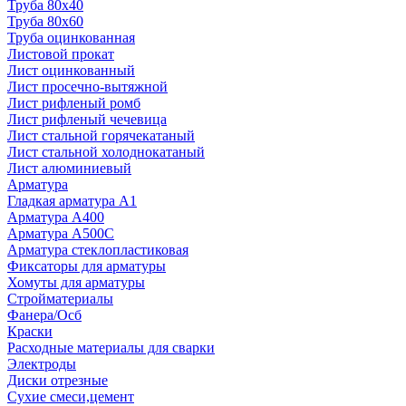
Труба 80x40
Труба 80x60
Труба оцинкованная
Листовой прокат
Лист оцинкованный
Лист просечно-вытяжной
Лист рифленый ромб
Лист рифленый чечевица
Лист стальной горячекатаный
Лист стальной холоднокатаный
Лист алюминиевый
Арматура
Гладкая арматура А1
Арматура А400
Арматура A500C
Арматура стеклопластиковая
Фиксаторы для арматуры
Хомуты для арматуры
Стройматериалы
Фанера/Осб
Краски
Расходные материалы для сварки
Электроды
Диски отрезные
Сухие смеси,цемент