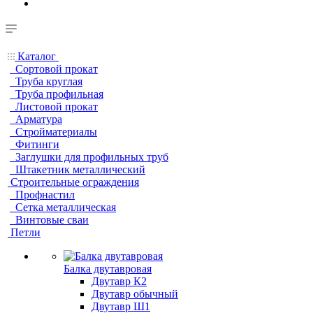
Каталог
Сортовой прокат
Труба круглая
Труба профильная
Листовой прокат
Арматура
Стройматериалы
Фитинги
Заглушки для профильных труб
Штакетник металлический
Строительные ограждения
Профнастил
Сетка металлическая
Винтовые сваи
Петли
Балка двутавровая
Двутавр К2
Двутавр обычный
Двутавр Ш1