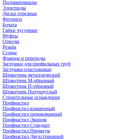
Пиломатериалы
Электроды
Диски отрезные
Фитинги
Бочата
Гайки чугунные
Муфты
Отводы
Резьба
Сгоны
Фланцы и переходы
Заглушки для профильных труб
Заглушки пластиковые
Штакетник металлический
Штакетник М-образный
Штакетник П-образный
Штакетник Полукруглый
Строительные ограждения
Профнастил
Профнастил крашенный
Профнастил оцинкованный
Профнастил Эконом
Профнастил Стандарт
Профнастил Премиум
Профнастил Двухсторонний