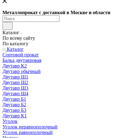
Металлопрокат с доставкой в Москве и области
Каталог
По всему сайту
По каталогу
Каталог
Сортовой прокат
Балка двутавровая
Двутавр К2
Двутавр обычный
Двутавр Ш1
Двутавр Ш2
Двутавр Ш3
Двутавр Ш4
Двутавр Б1
Двутавр Б2
Двутавр Б3
Двутавр К1
Уголок
Уголок неравнополочный
Уголок равнополочный
Полоса