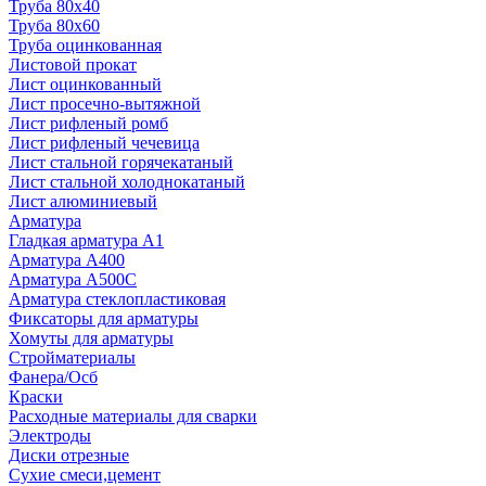
Труба 80x40
Труба 80x60
Труба оцинкованная
Листовой прокат
Лист оцинкованный
Лист просечно-вытяжной
Лист рифленый ромб
Лист рифленый чечевица
Лист стальной горячекатаный
Лист стальной холоднокатаный
Лист алюминиевый
Арматура
Гладкая арматура А1
Арматура А400
Арматура A500C
Арматура стеклопластиковая
Фиксаторы для арматуры
Хомуты для арматуры
Стройматериалы
Фанера/Осб
Краски
Расходные материалы для сварки
Электроды
Диски отрезные
Сухие смеси,цемент