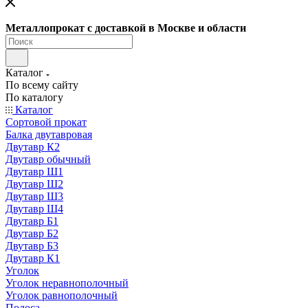
Металлопрокат с доставкой в Москве и области
Каталог
По всему сайту
По каталогу
Каталог
Сортовой прокат
Балка двутавровая
Двутавр К2
Двутавр обычный
Двутавр Ш1
Двутавр Ш2
Двутавр Ш3
Двутавр Ш4
Двутавр Б1
Двутавр Б2
Двутавр Б3
Двутавр К1
Уголок
Уголок неравнополочный
Уголок равнополочный
Полоса