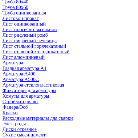
Труба 80x40
Труба 80x60
Труба оцинкованная
Листовой прокат
Лист оцинкованный
Лист просечно-вытяжной
Лист рифленый ромб
Лист рифленый чечевица
Лист стальной горячекатаный
Лист стальной холоднокатаный
Лист алюминиевый
Арматура
Гладкая арматура А1
Арматура А400
Арматура A500C
Арматура стеклопластиковая
Фиксаторы для арматуры
Хомуты для арматуры
Стройматериалы
Фанера/Осб
Краски
Расходные материалы для сварки
Электроды
Диски отрезные
Сухие смеси,цемент