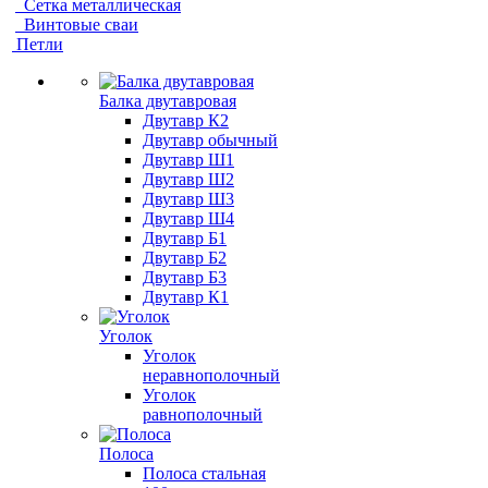
Сетка металлическая
Винтовые сваи
Петли
Балка двутавровая
Двутавр К2
Двутавр обычный
Двутавр Ш1
Двутавр Ш2
Двутавр Ш3
Двутавр Ш4
Двутавр Б1
Двутавр Б2
Двутавр Б3
Двутавр К1
Уголок
Уголок
неравнополочный
Уголок
равнополочный
Полоса
Полоса стальная