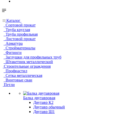
Каталог
Сортовой прокат
Труба круглая
Труба профильная
Листовой прокат
Арматура
Стройматериалы
Фитинги
Заглушки для профильных труб
Штакетник металлический
Строительные ограждения
Профнастил
Сетка металлическая
Винтовые сваи
Петли
Балка двутавровая
Двутавр К2
Двутавр обычный
Двутавр Ш1