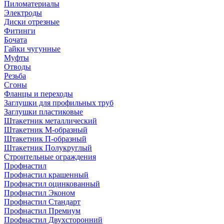
Пиломатериалы
Электроды
Диски отрезные
Фитинги
Бочата
Гайки чугунные
Муфты
Отводы
Резьба
Сгоны
Фланцы и переходы
Заглушки для профильных труб
Заглушки пластиковые
Штакетник металлический
Штакетник М-образный
Штакетник П-образный
Штакетник Полукруглый
Строительные ограждения
Профнастил
Профнастил крашенный
Профнастил оцинкованный
Профнастил Эконом
Профнастил Стандарт
Профнастил Премиум
Профнастил Двухсторонний