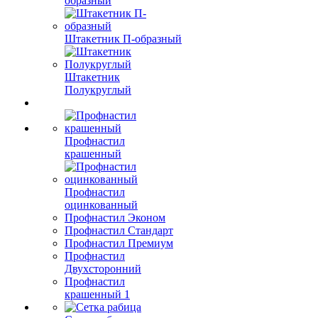
образный
Штакетник П-образный
Штакетник
Полукруглый
Профнастил
крашенный
Профнастил
оцинкованный
Профнастил Эконом
Профнастил Стандарт
Профнастил Премиум
Профнастил
Двухсторонний
Профнастил
крашенный 1