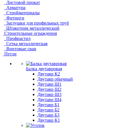
Листовой прокат
Арматура
Стройматериалы
Фитинги
Заглушки для профильных труб
Штакетник металлический
Строительные ограждения
Профнастил
Сетка металлическая
Винтовые сваи
Петли
Балка двутавровая
Двутавр К2
Двутавр обычный
Двутавр Ш1
Двутавр Ш2
Двутавр Ш3
Двутавр Ш4
Двутавр Б1
Двутавр Б2
Двутавр Б3
Двутавр К1