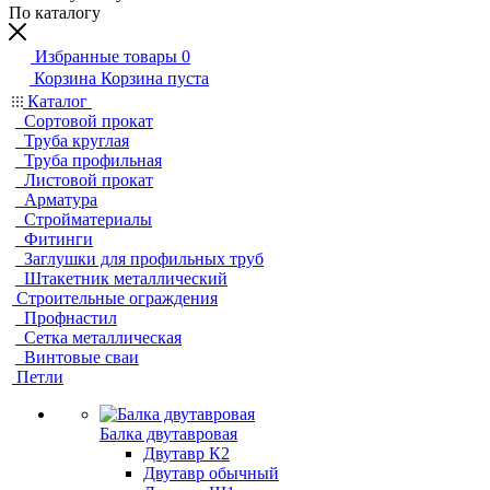
По каталогу
Избранные товары
0
Корзина
Корзина пуста
Каталог
Сортовой прокат
Труба круглая
Труба профильная
Листовой прокат
Арматура
Стройматериалы
Фитинги
Заглушки для профильных труб
Штакетник металлический
Строительные ограждения
Профнастил
Сетка металлическая
Винтовые сваи
Петли
Балка двутавровая
Двутавр К2
Двутавр обычный