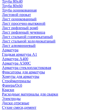
Труба 80x40
Труба 80x60
Труба оцинкованная
Листовой прокат
Лист оцинкованный
Лист просечно-вытяжной
Лист рифленый ромб
Лист рифленый чечевица
Лист стальной горячекатаный
Лист стальной холоднокатаный
Лист алюминиевый
Арматура
Гладкая арматура А1
Арматура А400
Арматура A500C
Арматура стеклопластиковая
Фиксаторы для арматуры
Хомуты для арматуры
Стройматериалы
Фанера/Осб
Краски
Расходные материалы для сварки
Электроды
Диски отрезные
Сухие смеси,цемент