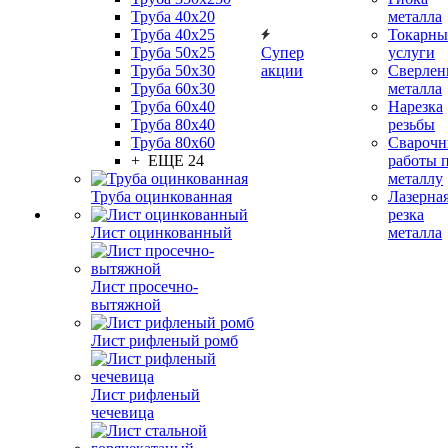
Труба 40x20
металла
Труба 40x25
Токарны
Труба 50x25
Супер
услуги
Труба 50x30
акции
Сверлен
Труба 60x30
металла
Труба 60x40
Нарезка
Труба 80x40
резьбы
Труба 80x60
Сварочн
+ ЕЩЕ 24
работы 
металлу
Труба оцинкованная
Лазерна
резка
Лист оцинкованный
металла
Лист просечно-
вытяжной
Лист рифленый ромб
Лист рифленый
чечевица