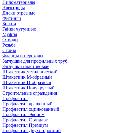
Пиломатериалы
Электроды
Диски отрезные
Фитинги
Бочата
Гайки чугунные
Муфты
Отводы
Резьба
Сгоны
Фланцы и переходы
Заглушки для профильных труб
Заглушки пластиковые
Штакетник металлический
Штакетник М-образный
Штакетник П-образный
Штакетник Полукруглый
Строительные ограждения
Профнастил
Профнастил крашенный
Профнастил оцинкованный
Профнастил Эконом
Профнастил Стандарт
Профнастил Премиум
Профнастил Двухсторонний