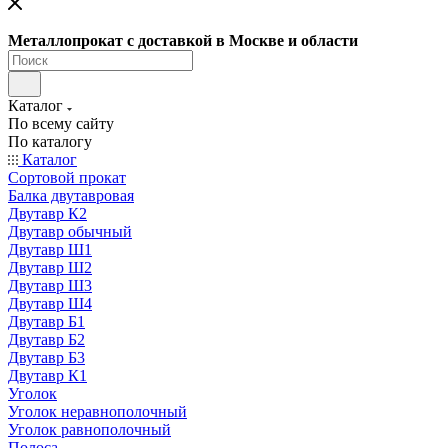
Металлопрокат с доставкой в Москве и области
Каталог
По всему сайту
По каталогу
Каталог
Сортовой прокат
Балка двутавровая
Двутавр К2
Двутавр обычный
Двутавр Ш1
Двутавр Ш2
Двутавр Ш3
Двутавр Ш4
Двутавр Б1
Двутавр Б2
Двутавр Б3
Двутавр К1
Уголок
Уголок неравнополочный
Уголок равнополочный
Полоса