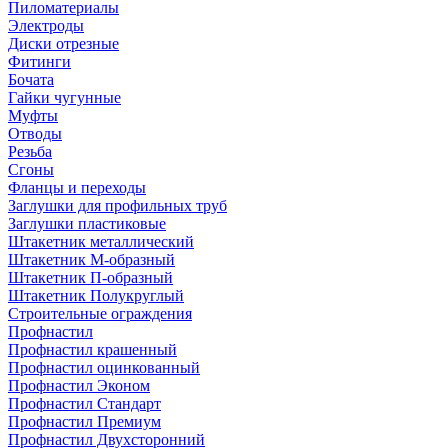
Пиломатериалы
Электроды
Диски отрезные
Фитинги
Бочата
Гайки чугунные
Муфты
Отводы
Резьба
Сгоны
Фланцы и переходы
Заглушки для профильных труб
Заглушки пластиковые
Штакетник металлический
Штакетник М-образный
Штакетник П-образный
Штакетник Полукруглый
Строительные ограждения
Профнастил
Профнастил крашенный
Профнастил оцинкованный
Профнастил Эконом
Профнастил Стандарт
Профнастил Премиум
Профнастил Двухсторонний