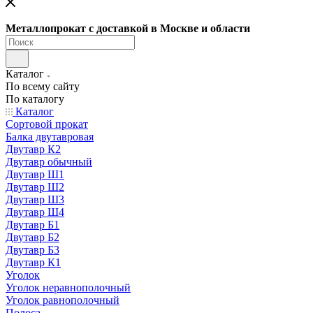
Металлопрокат с доставкой в Москве и области
Каталог
По всему сайту
По каталогу
Каталог
Сортовой прокат
Балка двутавровая
Двутавр К2
Двутавр обычный
Двутавр Ш1
Двутавр Ш2
Двутавр Ш3
Двутавр Ш4
Двутавр Б1
Двутавр Б2
Двутавр Б3
Двутавр К1
Уголок
Уголок неравнополочный
Уголок равнополочный
Полоса