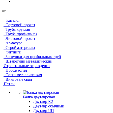
Каталог
Сортовой прокат
Труба круглая
Труба профильная
Листовой прокат
Арматура
Стройматериалы
Фитинги
Заглушки для профильных труб
Штакетник металлический
Строительные ограждения
Профнастил
Сетка металлическая
Винтовые сваи
Петли
Балка двутавровая
Двутавр К2
Двутавр обычный
Двутавр Ш1