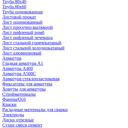
Труба 80x40
Труба 80x60
Труба оцинкованная
Листовой прокат
Лист оцинкованный
Лист просечно-вытяжной
Лист рифленый ромб
Лист рифленый чечевица
Лист стальной горячекатаный
Лист стальной холоднокатаный
Лист алюминиевый
Арматура
Гладкая арматура А1
Арматура А400
Арматура A500C
Арматура стеклопластиковая
Фиксаторы для арматуры
Хомуты для арматуры
Стройматериалы
Фанера/Осб
Краски
Расходные материалы для сварки
Электроды
Диски отрезные
Сухие смеси,цемент