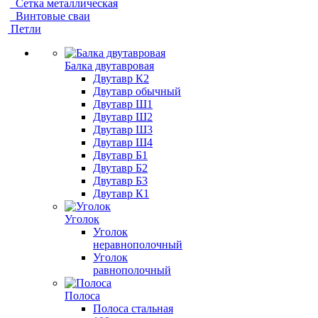
Сетка металлическая
Винтовые сваи
Петли
Балка двутавровая
Двутавр К2
Двутавр обычный
Двутавр Ш1
Двутавр Ш2
Двутавр Ш3
Двутавр Ш4
Двутавр Б1
Двутавр Б2
Двутавр Б3
Двутавр К1
Уголок
Уголок
неравнополочный
Уголок
равнополочный
Полоса
Полоса стальная