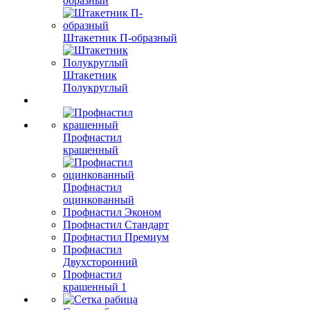
образный
Штакетник П-образный
Штакетник
Полукруглый
Профнастил
крашенный
Профнастил
оцинкованный
Профнастил Эконом
Профнастил Стандарт
Профнастил Премиум
Профнастил
Двухсторонний
Профнастил
крашенный 1