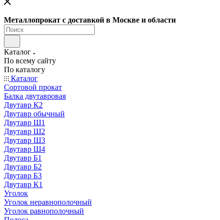
Металлопрокат с доставкой в Москве и области
Каталог
По всему сайту
По каталогу
Каталог
Сортовой прокат
Балка двутавровая
Двутавр К2
Двутавр обычный
Двутавр Ш1
Двутавр Ш2
Двутавр Ш3
Двутавр Ш4
Двутавр Б1
Двутавр Б2
Двутавр Б3
Двутавр К1
Уголок
Уголок неравнополочный
Уголок равнополочный
Полоса