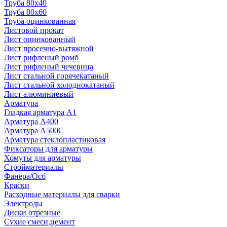
Труба 80x40
Труба 80x60
Труба оцинкованная
Листовой прокат
Лист оцинкованный
Лист просечно-вытяжной
Лист рифленый ромб
Лист рифленый чечевица
Лист стальной горячекатаный
Лист стальной холоднокатаный
Лист алюминиевый
Арматура
Гладкая арматура А1
Арматура А400
Арматура A500C
Арматура стеклопластиковая
Фиксаторы для арматуры
Хомуты для арматуры
Стройматериалы
Фанера/Осб
Краски
Расходные материалы для сварки
Электроды
Диски отрезные
Сухие смеси,цемент