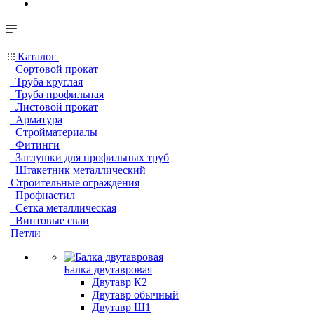
Каталог
Сортовой прокат
Труба круглая
Труба профильная
Листовой прокат
Арматура
Стройматериалы
Фитинги
Заглушки для профильных труб
Штакетник металлический
Строительные ограждения
Профнастил
Сетка металлическая
Винтовые сваи
Петли
Балка двутавровая
Двутавр К2
Двутавр обычный
Двутавр Ш1