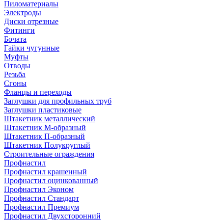
Пиломатериалы
Электроды
Диски отрезные
Фитинги
Бочата
Гайки чугунные
Муфты
Отводы
Резьба
Сгоны
Фланцы и переходы
Заглушки для профильных труб
Заглушки пластиковые
Штакетник металлический
Штакетник М-образный
Штакетник П-образный
Штакетник Полукруглый
Строительные ограждения
Профнастил
Профнастил крашенный
Профнастил оцинкованный
Профнастил Эконом
Профнастил Стандарт
Профнастил Премиум
Профнастил Двухсторонний