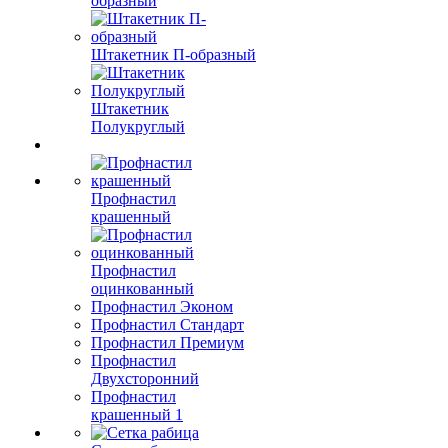
образный
Штакетник П-образный
Штакетник
Полукруглый
Профнастил
крашенный
Профнастил
оцинкованный
Профнастил Эконом
Профнастил Стандарт
Профнастил Премиум
Профнастил
Двухсторонний
Профнастил
крашенный 1