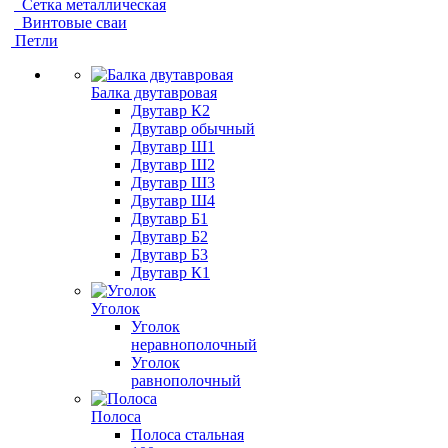
Сетка металлическая
Винтовые сваи
Петли
Балка двутавровая
Двутавр К2
Двутавр обычный
Двутавр Ш1
Двутавр Ш2
Двутавр Ш3
Двутавр Ш4
Двутавр Б1
Двутавр Б2
Двутавр Б3
Двутавр К1
Уголок
Уголок
неравнополочный
Уголок
равнополочный
Полоса
Полоса стальная