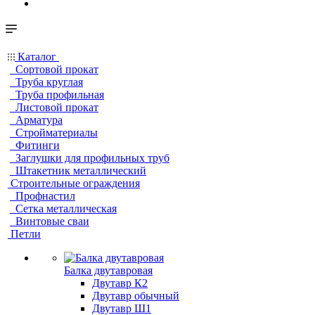
Каталог
Сортовой прокат
Труба круглая
Труба профильная
Листовой прокат
Арматура
Стройматериалы
Фитинги
Заглушки для профильных труб
Штакетник металлический
Строительные ограждения
Профнастил
Сетка металлическая
Винтовые сваи
Петли
Балка двутавровая
Двутавр К2
Двутавр обычный
Двутавр Ш1