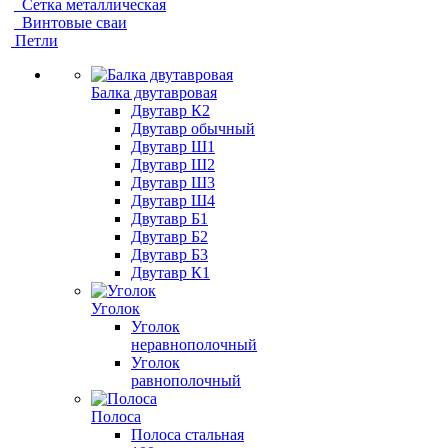
Сетка металлическая
Винтовые сваи
Петли
Балка двутавровая
Двутавр К2
Двутавр обычный
Двутавр Ш1
Двутавр Ш2
Двутавр Ш3
Двутавр Ш4
Двутавр Б1
Двутавр Б2
Двутавр Б3
Двутавр К1
Уголок
Уголок
неравнополочный
Уголок
равнополочный
Полоса
Полоса стальная