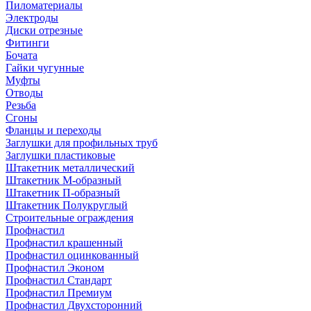
Пиломатериалы
Электроды
Диски отрезные
Фитинги
Бочата
Гайки чугунные
Муфты
Отводы
Резьба
Сгоны
Фланцы и переходы
Заглушки для профильных труб
Заглушки пластиковые
Штакетник металлический
Штакетник М-образный
Штакетник П-образный
Штакетник Полукруглый
Строительные ограждения
Профнастил
Профнастил крашенный
Профнастил оцинкованный
Профнастил Эконом
Профнастил Стандарт
Профнастил Премиум
Профнастил Двухсторонний