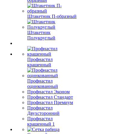
образный
Штакетник П-образный
Штакетник
Полукруглый
Профнастил
крашенный
Профнастил
оцинкованный
Профнастил Эконом
Профнастил Стандарт
Профнастил Премиум
Профнастил
Двухсторонний
Профнастил
крашенный 1