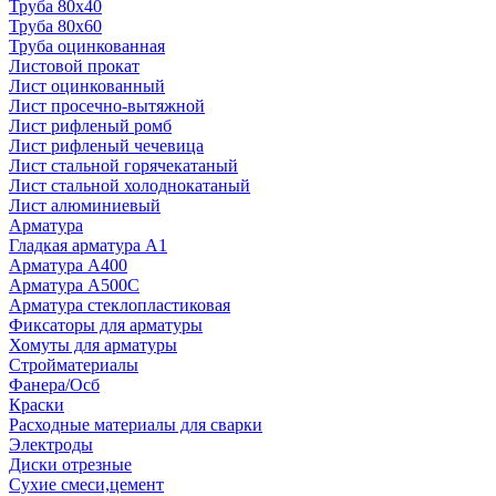
Труба 80x40
Труба 80x60
Труба оцинкованная
Листовой прокат
Лист оцинкованный
Лист просечно-вытяжной
Лист рифленый ромб
Лист рифленый чечевица
Лист стальной горячекатаный
Лист стальной холоднокатаный
Лист алюминиевый
Арматура
Гладкая арматура А1
Арматура А400
Арматура A500C
Арматура стеклопластиковая
Фиксаторы для арматуры
Хомуты для арматуры
Стройматериалы
Фанера/Осб
Краски
Расходные материалы для сварки
Электроды
Диски отрезные
Сухие смеси,цемент