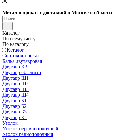
Металлопрокат с доставкой в Москве и области
Каталог
По всему сайту
По каталогу
Каталог
Сортовой прокат
Балка двутавровая
Двутавр К2
Двутавр обычный
Двутавр Ш1
Двутавр Ш2
Двутавр Ш3
Двутавр Ш4
Двутавр Б1
Двутавр Б2
Двутавр Б3
Двутавр К1
Уголок
Уголок неравнополочный
Уголок равнополочный
Полоса