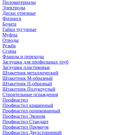
Пиломатериалы
Электроды
Диски отрезные
Фитинги
Бочата
Гайки чугунные
Муфты
Отводы
Резьба
Сгоны
Фланцы и переходы
Заглушки для профильных труб
Заглушки пластиковые
Штакетник металлический
Штакетник М-образный
Штакетник П-образный
Штакетник Полукруглый
Строительные ограждения
Профнастил
Профнастил крашенный
Профнастил оцинкованный
Профнастил Эконом
Профнастил Стандарт
Профнастил Премиум
Профнастил Двухсторонний