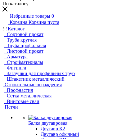
По каталогу
Избранные товары
0
Корзина
Корзина пуста
Каталог
Сортовой прокат
Труба круглая
Труба профильная
Листовой прокат
Арматура
Стройматериалы
Фитинги
Заглушки для профильных труб
Штакетник металлический
Строительные ограждения
Профнастил
Сетка металлическая
Винтовые сваи
Петли
Балка двутавровая
Двутавр К2
Двутавр обычный