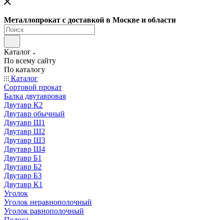
Металлопрокат с доставкой в Москве и области
Каталог
По всему сайту
По каталогу
Каталог
Сортовой прокат
Балка двутавровая
Двутавр К2
Двутавр обычный
Двутавр Ш1
Двутавр Ш2
Двутавр Ш3
Двутавр Ш4
Двутавр Б1
Двутавр Б2
Двутавр Б3
Двутавр К1
Уголок
Уголок неравнополочный
Уголок равнополочный
Полоса