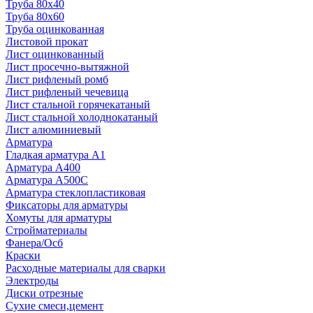
Труба 80x40
Труба 80x60
Труба оцинкованная
Листовой прокат
Лист оцинкованный
Лист просечно-вытяжной
Лист рифленый ромб
Лист рифленый чечевица
Лист стальной горячекатаный
Лист стальной холоднокатаный
Лист алюминиевый
Арматура
Гладкая арматура А1
Арматура А400
Арматура A500C
Арматура стеклопластиковая
Фиксаторы для арматуры
Хомуты для арматуры
Стройматериалы
Фанера/Осб
Краски
Расходные материалы для сварки
Электроды
Диски отрезные
Сухие смеси,цемент