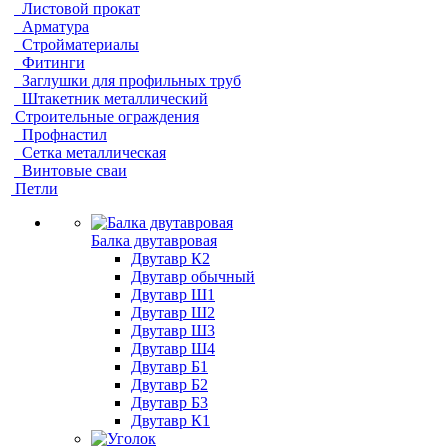
Листовой прокат
Арматура
Стройматериалы
Фитинги
Заглушки для профильных труб
Штакетник металлический
Строительные ограждения
Профнастил
Сетка металлическая
Винтовые сваи
Петли
Балка двутавровая
Двутавр К2
Двутавр обычный
Двутавр Ш1
Двутавр Ш2
Двутавр Ш3
Двутавр Ш4
Двутавр Б1
Двутавр Б2
Двутавр Б3
Двутавр К1