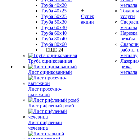
Труба 40x20
металла
Труба 40x25
Токарны
Труба 50x25
Супер
услуги
Труба 50x30
акции
Сверлен
Труба 60x30
металла
Труба 60x40
Нарезка
Труба 80x40
резьбы
Труба 80x60
Сварочн
+ ЕЩЕ 24
работы 
металлу
Труба оцинкованная
Лазерна
резка
Лист оцинкованный
металла
Лист просечно-
вытяжной
Лист рифленый ромб
Лист рифленый
чечевица