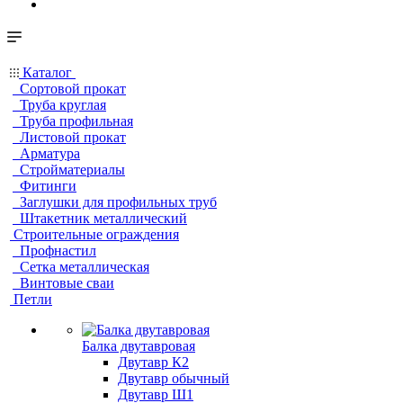
Каталог
Сортовой прокат
Труба круглая
Труба профильная
Листовой прокат
Арматура
Стройматериалы
Фитинги
Заглушки для профильных труб
Штакетник металлический
Строительные ограждения
Профнастил
Сетка металлическая
Винтовые сваи
Петли
Балка двутавровая
Двутавр К2
Двутавр обычный
Двутавр Ш1