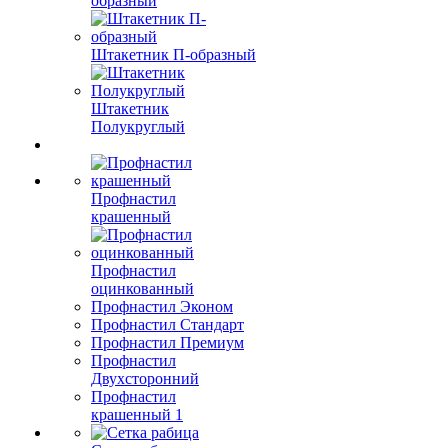
образный
Штакетник П-образный
Штакетник
Полукруглый
Профнастил
крашенный
Профнастил
оцинкованный
Профнастил Эконом
Профнастил Стандарт
Профнастил Премиум
Профнастил
Двухсторонний
Профнастил
крашенный 1