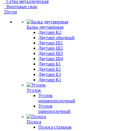
Сетка металлическая
Винтовые сваи
Петли
Балка двутавровая
Двутавр К2
Двутавр обычный
Двутавр Ш1
Двутавр Ш2
Двутавр Ш3
Двутавр Ш4
Двутавр Б1
Двутавр Б2
Двутавр Б3
Двутавр К1
Уголок
Уголок
неравнополочный
Уголок
равнополочный
Полоса
Полоса стальная