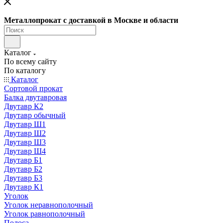
Металлопрокат с доставкой в Москве и области
Каталог
По всему сайту
По каталогу
Каталог
Сортовой прокат
Балка двутавровая
Двутавр К2
Двутавр обычный
Двутавр Ш1
Двутавр Ш2
Двутавр Ш3
Двутавр Ш4
Двутавр Б1
Двутавр Б2
Двутавр Б3
Двутавр К1
Уголок
Уголок неравнополочный
Уголок равнополочный
Полоса