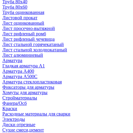
Труба 80x40
Труба 80x60
Труба оцинкованная
Листовой прокат
Лист оцинкованный
Лист просечно-вытяжной
Лист рифленый ромб
Лист рифленый чечевица
Лист стальной горячекатаный
Лист стальной холоднокатаный
Лист алюминиевый
Арматура
Гладкая арматура А1
Арматура А400
Арматура A500C
Арматура стеклопластиковая
Фиксаторы для арматуры
Хомуты для арматуры
Стройматериалы
Фанера/Осб
Краски
Расходные материалы для сварки
Электроды
Диски отрезные
Сухие смеси,цемент