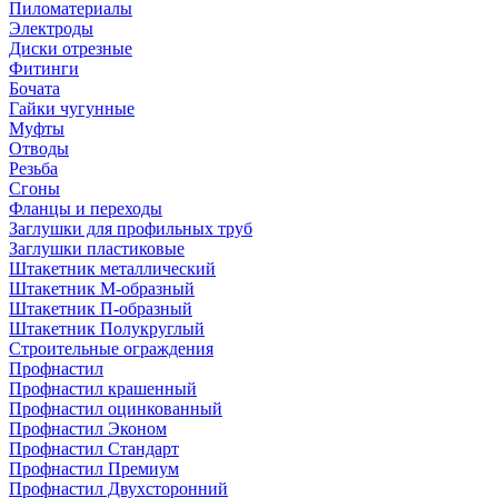
Пиломатериалы
Электроды
Диски отрезные
Фитинги
Бочата
Гайки чугунные
Муфты
Отводы
Резьба
Сгоны
Фланцы и переходы
Заглушки для профильных труб
Заглушки пластиковые
Штакетник металлический
Штакетник М-образный
Штакетник П-образный
Штакетник Полукруглый
Строительные ограждения
Профнастил
Профнастил крашенный
Профнастил оцинкованный
Профнастил Эконом
Профнастил Стандарт
Профнастил Премиум
Профнастил Двухсторонний