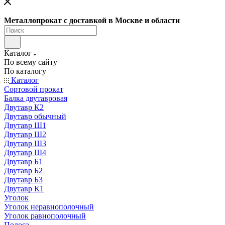
Металлопрокат с доставкой в Москве и области
Каталог
По всему сайту
По каталогу
Каталог
Сортовой прокат
Балка двутавровая
Двутавр К2
Двутавр обычный
Двутавр Ш1
Двутавр Ш2
Двутавр Ш3
Двутавр Ш4
Двутавр Б1
Двутавр Б2
Двутавр Б3
Двутавр К1
Уголок
Уголок неравнополочный
Уголок равнополочный
Полоса