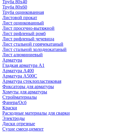
Труба 80x40
Труба 80x60
Труба оцинкованная
Листовой прокат
Лист оцинкованный
Лист просечно-вытяжной
Лист рифленый ромб
Лист рифленый чечевица
Лист стальной горячекатаный
Лист стальной холоднокатаный
Лист алюминиевый
Арматура
Гладкая арматура А1
Арматура А400
Арматура A500C
Арматура стеклопластиковая
Фиксаторы для арматуры
Хомуты для арматуры
Стройматериалы
Фанера/Осб
Краски
Расходные материалы для сварки
Электроды
Диски отрезные
Сухие смеси,цемент