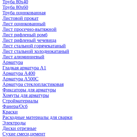
Труба 80x40
Труба 80x60
Труба оцинкованная
Листовой прокат
Лист оцинкованный
Лист просечно-вытяжной
Лист рифленый ромб
Лист рифленый чечевица
Лист стальной горячекатаный
Лист стальной холоднокатаный
Лист алюминиевый
Арматура
Гладкая арматура А1
Арматура А400
Арматура A500C
Арматура стеклопластиковая
Фиксаторы для арматуры
Хомуты для арматуры
Стройматериалы
Фанера/Осб
Краски
Расходные материалы для сварки
Электроды
Диски отрезные
Сухие смеси,цемент