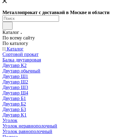
Металлопрокат с доставкой в Москве и области
Каталог
По всему сайту
По каталогу
Каталог
Сортовой прокат
Балка двутавровая
Двутавр К2
Двутавр обычный
Двутавр Ш1
Двутавр Ш2
Двутавр Ш3
Двутавр Ш4
Двутавр Б1
Двутавр Б2
Двутавр Б3
Двутавр К1
Уголок
Уголок неравнополочный
Уголок равнополочный
Полоса