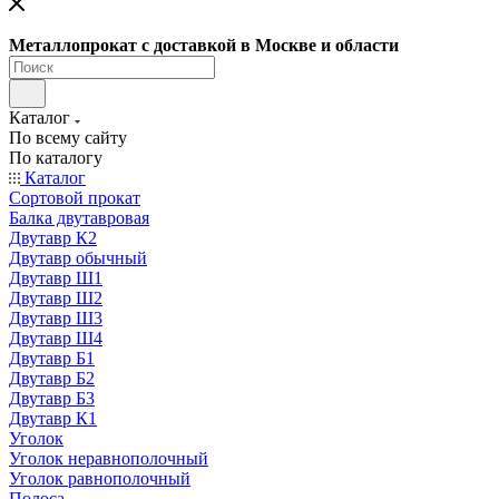
Металлопрокат с доставкой в Москве и области
Каталог
По всему сайту
По каталогу
Каталог
Сортовой прокат
Балка двутавровая
Двутавр К2
Двутавр обычный
Двутавр Ш1
Двутавр Ш2
Двутавр Ш3
Двутавр Ш4
Двутавр Б1
Двутавр Б2
Двутавр Б3
Двутавр К1
Уголок
Уголок неравнополочный
Уголок равнополочный
Полоса