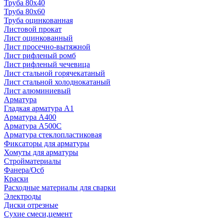
Труба 80x40
Труба 80x60
Труба оцинкованная
Листовой прокат
Лист оцинкованный
Лист просечно-вытяжной
Лист рифленый ромб
Лист рифленый чечевица
Лист стальной горячекатаный
Лист стальной холоднокатаный
Лист алюминиевый
Арматура
Гладкая арматура А1
Арматура А400
Арматура A500C
Арматура стеклопластиковая
Фиксаторы для арматуры
Хомуты для арматуры
Стройматериалы
Фанера/Осб
Краски
Расходные материалы для сварки
Электроды
Диски отрезные
Сухие смеси,цемент