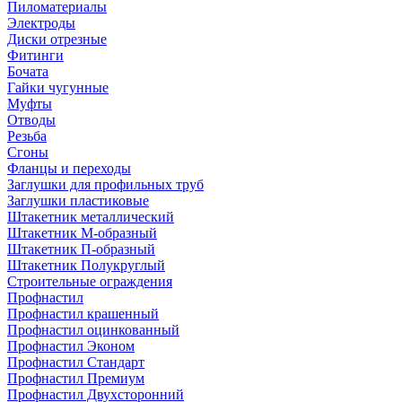
Пиломатериалы
Электроды
Диски отрезные
Фитинги
Бочата
Гайки чугунные
Муфты
Отводы
Резьба
Сгоны
Фланцы и переходы
Заглушки для профильных труб
Заглушки пластиковые
Штакетник металлический
Штакетник М-образный
Штакетник П-образный
Штакетник Полукруглый
Строительные ограждения
Профнастил
Профнастил крашенный
Профнастил оцинкованный
Профнастил Эконом
Профнастил Стандарт
Профнастил Премиум
Профнастил Двухсторонний