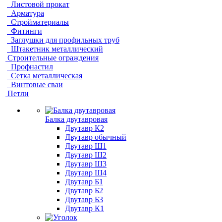
Листовой прокат
Арматура
Стройматериалы
Фитинги
Заглушки для профильных труб
Штакетник металлический
Строительные ограждения
Профнастил
Сетка металлическая
Винтовые сваи
Петли
Балка двутавровая
Двутавр К2
Двутавр обычный
Двутавр Ш1
Двутавр Ш2
Двутавр Ш3
Двутавр Ш4
Двутавр Б1
Двутавр Б2
Двутавр Б3
Двутавр К1