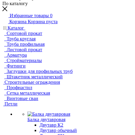
По каталогу
Избранные товары
0
Корзина
Корзина пуста
Каталог
Сортовой прокат
Труба круглая
Труба профильная
Листовой прокат
Арматура
Стройматериалы
Фитинги
Заглушки для профильных труб
Штакетник металлический
Строительные ограждения
Профнастил
Сетка металлическая
Винтовые сваи
Петли
Балка двутавровая
Двутавр К2
Двутавр обычный