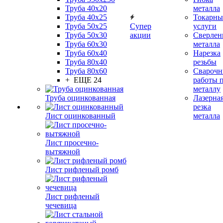
Труба 40x20
металла
Труба 40x25
Токарны
Труба 50x25
Супер
услуги
Труба 50x30
акции
Сверлен
Труба 60x30
металла
Труба 60x40
Нарезка
Труба 80x40
резьбы
Труба 80x60
Сварочн
+ ЕЩЕ 24
работы 
металлу
Труба оцинкованная
Лазерна
резка
Лист оцинкованный
металла
Лист просечно-
вытяжной
Лист рифленый ромб
Лист рифленый
чечевица