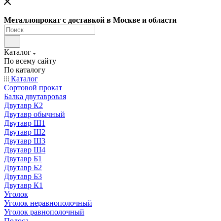
Металлопрокат с доставкой в Москве и области
Каталог
По всему сайту
По каталогу
Каталог
Сортовой прокат
Балка двутавровая
Двутавр К2
Двутавр обычный
Двутавр Ш1
Двутавр Ш2
Двутавр Ш3
Двутавр Ш4
Двутавр Б1
Двутавр Б2
Двутавр Б3
Двутавр К1
Уголок
Уголок неравнополочный
Уголок равнополочный
Полоса