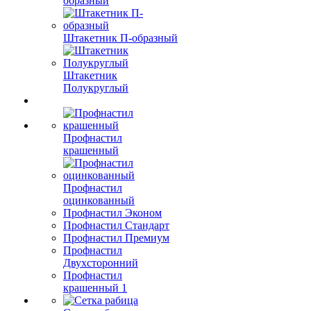
образный
Штакетник П-образный
Штакетник
Полукруглый
Профнастил
крашенный
Профнастил
оцинкованный
Профнастил Эконом
Профнастил Стандарт
Профнастил Премиум
Профнастил
Двухсторонний
Профнастил
крашенный 1