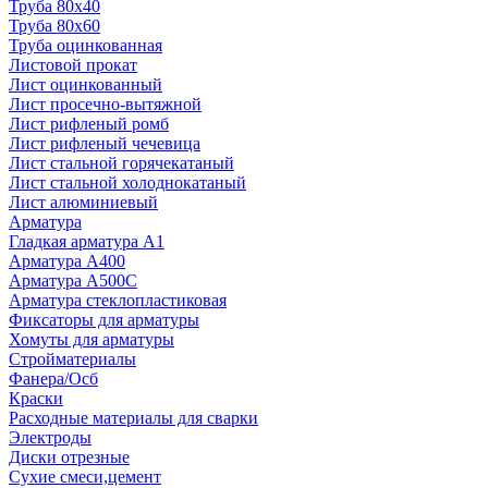
Труба 80x40
Труба 80x60
Труба оцинкованная
Листовой прокат
Лист оцинкованный
Лист просечно-вытяжной
Лист рифленый ромб
Лист рифленый чечевица
Лист стальной горячекатаный
Лист стальной холоднокатаный
Лист алюминиевый
Арматура
Гладкая арматура А1
Арматура А400
Арматура A500C
Арматура стеклопластиковая
Фиксаторы для арматуры
Хомуты для арматуры
Стройматериалы
Фанера/Осб
Краски
Расходные материалы для сварки
Электроды
Диски отрезные
Сухие смеси,цемент