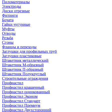
Пиломатериалы
Электроды
Диски отрезные
Фитинги
Бочата
Гайки чугунные
Муфты
Отводы
Резьба
Сгоны
Фланцы и переходы
Заглушки для профильных труб
Заглушки пластиковые
Штакетник металлический
Штакетник М-образный
Штакетник П-образный
Штакетник Полукруглый
Строительные ограждения
Профнастил
Профнастил крашенный
Профнастил оцинкованный
Профнастил Эконом
Профнастил Стандарт
Профнастил Премиум
Профнастил Двухсторонний