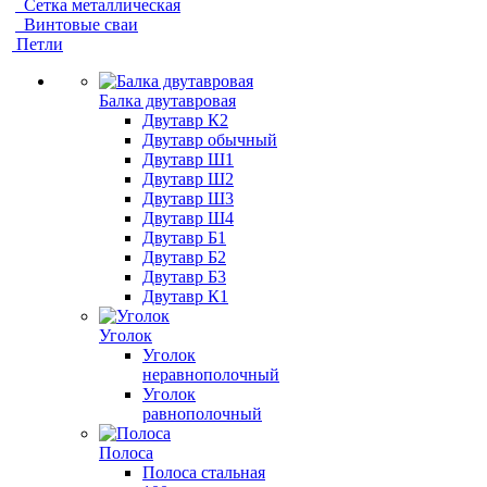
Сетка металлическая
Винтовые сваи
Петли
Балка двутавровая
Двутавр К2
Двутавр обычный
Двутавр Ш1
Двутавр Ш2
Двутавр Ш3
Двутавр Ш4
Двутавр Б1
Двутавр Б2
Двутавр Б3
Двутавр К1
Уголок
Уголок
неравнополочный
Уголок
равнополочный
Полоса
Полоса стальная