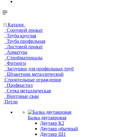
Каталог
Сортовой прокат
Труба круглая
Труба профильная
Листовой прокат
Арматура
Стройматериалы
Фитинги
Заглушки для профильных труб
Штакетник металлический
Строительные ограждения
Профнастил
Сетка металлическая
Винтовые сваи
Петли
Балка двутавровая
Двутавр К2
Двутавр обычный
Двутавр Ш1