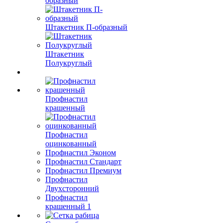
образный
Штакетник П-образный
Штакетник
Полукруглый
Профнастил
крашенный
Профнастил
оцинкованный
Профнастил Эконом
Профнастил Стандарт
Профнастил Премиум
Профнастил
Двухсторонний
Профнастил
крашенный 1