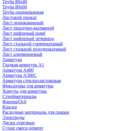
Труба 80x40
Труба 80x60
Труба оцинкованная
Листовой прокат
Лист оцинкованный
Лист просечно-вытяжной
Лист рифленый ромб
Лист рифленый чечевица
Лист стальной горячекатаный
Лист стальной холоднокатаный
Лист алюминиевый
Арматура
Гладкая арматура А1
Арматура А400
Арматура A500C
Арматура стеклопластиковая
Фиксаторы для арматуры
Хомуты для арматуры
Стройматериалы
Фанера/Осб
Краски
Расходные материалы для сварки
Электроды
Диски отрезные
Сухие смеси,цемент