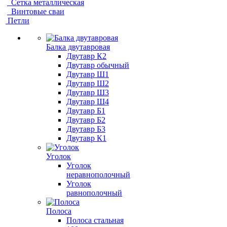
Сетка металлическая
Винтовые сваи
Петли
Балка двутавровая
Двутавр К2
Двутавр обычный
Двутавр Ш1
Двутавр Ш2
Двутавр Ш3
Двутавр Ш4
Двутавр Б1
Двутавр Б2
Двутавр Б3
Двутавр К1
Уголок
Уголок
неравнополочный
Уголок
равнополочный
Полоса
Полоса стальная