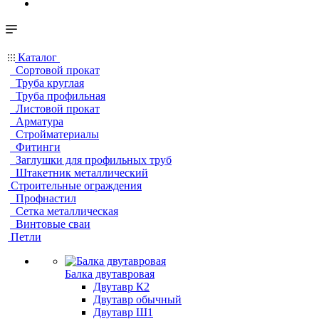
Каталог
Сортовой прокат
Труба круглая
Труба профильная
Листовой прокат
Арматура
Стройматериалы
Фитинги
Заглушки для профильных труб
Штакетник металлический
Строительные ограждения
Профнастил
Сетка металлическая
Винтовые сваи
Петли
Балка двутавровая
Двутавр К2
Двутавр обычный
Двутавр Ш1