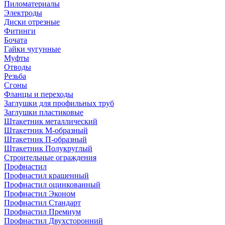
Пиломатериалы
Электроды
Диски отрезные
Фитинги
Бочата
Гайки чугунные
Муфты
Отводы
Резьба
Сгоны
Фланцы и переходы
Заглушки для профильных труб
Заглушки пластиковые
Штакетник металлический
Штакетник М-образный
Штакетник П-образный
Штакетник Полукруглый
Строительные ограждения
Профнастил
Профнастил крашенный
Профнастил оцинкованный
Профнастил Эконом
Профнастил Стандарт
Профнастил Премиум
Профнастил Двухсторонний