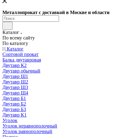
Металлопрокат с доставкой в Москве и области
Каталог
По всему сайту
По каталогу
Каталог
Сортовой прокат
Балка двутавровая
Двутавр К2
Двутавр обычный
Двутавр Ш1
Двутавр Ш2
Двутавр Ш3
Двутавр Ш4
Двутавр Б1
Двутавр Б2
Двутавр Б3
Двутавр К1
Уголок
Уголок неравнополочный
Уголок равнополочный
Полоса