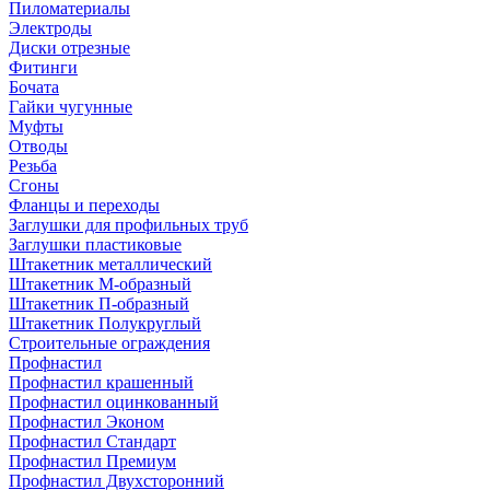
Пиломатериалы
Электроды
Диски отрезные
Фитинги
Бочата
Гайки чугунные
Муфты
Отводы
Резьба
Сгоны
Фланцы и переходы
Заглушки для профильных труб
Заглушки пластиковые
Штакетник металлический
Штакетник М-образный
Штакетник П-образный
Штакетник Полукруглый
Строительные ограждения
Профнастил
Профнастил крашенный
Профнастил оцинкованный
Профнастил Эконом
Профнастил Стандарт
Профнастил Премиум
Профнастил Двухсторонний