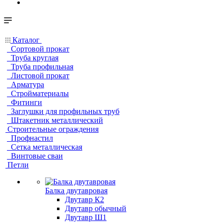
Каталог
Сортовой прокат
Труба круглая
Труба профильная
Листовой прокат
Арматура
Стройматериалы
Фитинги
Заглушки для профильных труб
Штакетник металлический
Строительные ограждения
Профнастил
Сетка металлическая
Винтовые сваи
Петли
Балка двутавровая
Двутавр К2
Двутавр обычный
Двутавр Ш1