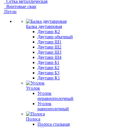
Сетка металлическая
Винтовые сваи
Петли
Балка двутавровая
Двутавр К2
Двутавр обычный
Двутавр Ш1
Двутавр Ш2
Двутавр Ш3
Двутавр Ш4
Двутавр Б1
Двутавр Б2
Двутавр Б3
Двутавр К1
Уголок
Уголок
неравнополочный
Уголок
равнополочный
Полоса
Полоса стальная