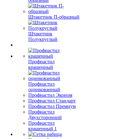
образный
Штакетник П-образный
Штакетник
Полукруглый
Профнастил
крашенный
Профнастил
оцинкованный
Профнастил Эконом
Профнастил Стандарт
Профнастил Премиум
Профнастил
Двухсторонний
Профнастил
крашенный 1