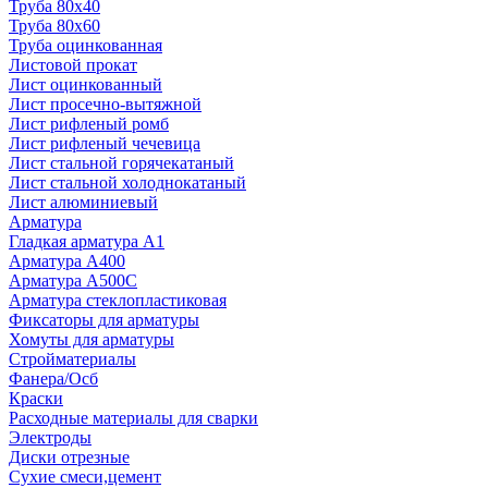
Труба 80x40
Труба 80x60
Труба оцинкованная
Листовой прокат
Лист оцинкованный
Лист просечно-вытяжной
Лист рифленый ромб
Лист рифленый чечевица
Лист стальной горячекатаный
Лист стальной холоднокатаный
Лист алюминиевый
Арматура
Гладкая арматура А1
Арматура А400
Арматура A500C
Арматура стеклопластиковая
Фиксаторы для арматуры
Хомуты для арматуры
Стройматериалы
Фанера/Осб
Краски
Расходные материалы для сварки
Электроды
Диски отрезные
Сухие смеси,цемент