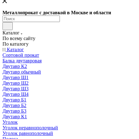
Металлопрокат с доставкой в Москве и области
Каталог
По всему сайту
По каталогу
Каталог
Сортовой прокат
Балка двутавровая
Двутавр К2
Двутавр обычный
Двутавр Ш1
Двутавр Ш2
Двутавр Ш3
Двутавр Ш4
Двутавр Б1
Двутавр Б2
Двутавр Б3
Двутавр К1
Уголок
Уголок неравнополочный
Уголок равнополочный
Полоса