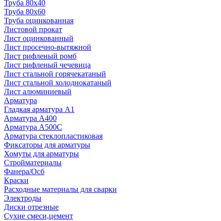
Труба 80x40
Труба 80x60
Труба оцинкованная
Листовой прокат
Лист оцинкованный
Лист просечно-вытяжной
Лист рифленый ромб
Лист рифленый чечевица
Лист стальной горячекатаный
Лист стальной холоднокатаный
Лист алюминиевый
Арматура
Гладкая арматура А1
Арматура А400
Арматура A500C
Арматура стеклопластиковая
Фиксаторы для арматуры
Хомуты для арматуры
Стройматериалы
Фанера/Осб
Краски
Расходные материалы для сварки
Электроды
Диски отрезные
Сухие смеси,цемент