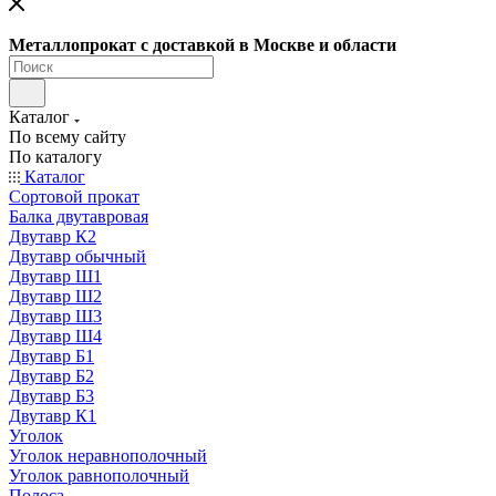
Металлопрокат с доставкой в Москве и области
Каталог
По всему сайту
По каталогу
Каталог
Сортовой прокат
Балка двутавровая
Двутавр К2
Двутавр обычный
Двутавр Ш1
Двутавр Ш2
Двутавр Ш3
Двутавр Ш4
Двутавр Б1
Двутавр Б2
Двутавр Б3
Двутавр К1
Уголок
Уголок неравнополочный
Уголок равнополочный
Полоса