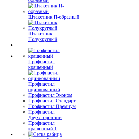
образный
Штакетник П-образный
Штакетник
Полукруглый
Профнастил
крашенный
Профнастил
оцинкованный
Профнастил Эконом
Профнастил Стандарт
Профнастил Премиум
Профнастил
Двухсторонний
Профнастил
крашенный 1