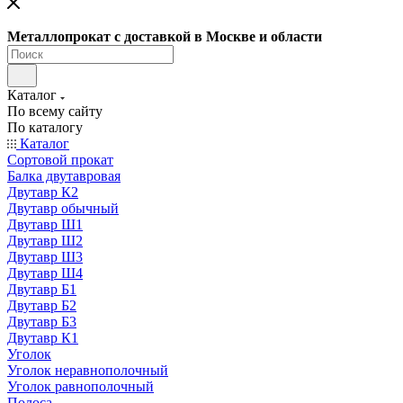
Металлопрокат с доставкой в Москве и области
Каталог
По всему сайту
По каталогу
Каталог
Сортовой прокат
Балка двутавровая
Двутавр К2
Двутавр обычный
Двутавр Ш1
Двутавр Ш2
Двутавр Ш3
Двутавр Ш4
Двутавр Б1
Двутавр Б2
Двутавр Б3
Двутавр К1
Уголок
Уголок неравнополочный
Уголок равнополочный
Полоса