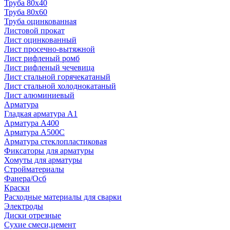
Труба 80x40
Труба 80x60
Труба оцинкованная
Листовой прокат
Лист оцинкованный
Лист просечно-вытяжной
Лист рифленый ромб
Лист рифленый чечевица
Лист стальной горячекатаный
Лист стальной холоднокатаный
Лист алюминиевый
Арматура
Гладкая арматура А1
Арматура А400
Арматура A500C
Арматура стеклопластиковая
Фиксаторы для арматуры
Хомуты для арматуры
Стройматериалы
Фанера/Осб
Краски
Расходные материалы для сварки
Электроды
Диски отрезные
Сухие смеси,цемент