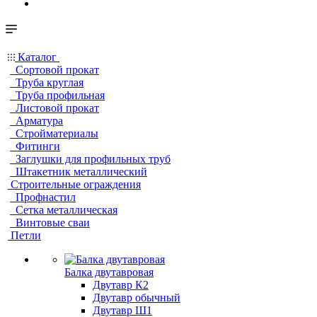
Каталог
Сортовой прокат
Труба круглая
Труба профильная
Листовой прокат
Арматура
Стройматериалы
Фитинги
Заглушки для профильных труб
Штакетник металлический
Строительные ограждения
Профнастил
Сетка металлическая
Винтовые сваи
Петли
Балка двутавровая
Двутавр К2
Двутавр обычный
Двутавр Ш1