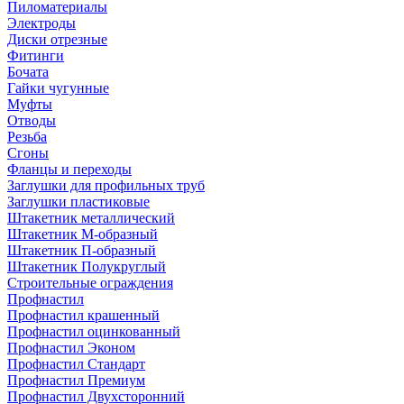
Пиломатериалы
Электроды
Диски отрезные
Фитинги
Бочата
Гайки чугунные
Муфты
Отводы
Резьба
Сгоны
Фланцы и переходы
Заглушки для профильных труб
Заглушки пластиковые
Штакетник металлический
Штакетник М-образный
Штакетник П-образный
Штакетник Полукруглый
Строительные ограждения
Профнастил
Профнастил крашенный
Профнастил оцинкованный
Профнастил Эконом
Профнастил Стандарт
Профнастил Премиум
Профнастил Двухсторонний