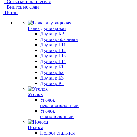
Сетка металлическая
Винтовые сваи
Петли
Балка двутавровая
Двутавр К2
Двутавр обычный
Двутавр Ш1
Двутавр Ш2
Двутавр Ш3
Двутавр Ш4
Двутавр Б1
Двутавр Б2
Двутавр Б3
Двутавр К1
Уголок
Уголок
неравнополочный
Уголок
равнополочный
Полоса
Полоса стальная