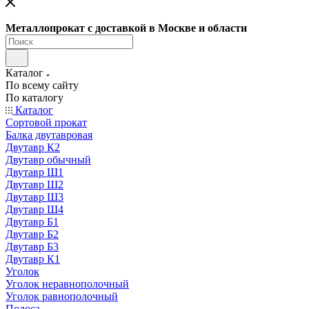
Металлопрокат с доставкой в Москве и области
Каталог
По всему сайту
По каталогу
Каталог
Сортовой прокат
Балка двутавровая
Двутавр К2
Двутавр обычный
Двутавр Ш1
Двутавр Ш2
Двутавр Ш3
Двутавр Ш4
Двутавр Б1
Двутавр Б2
Двутавр Б3
Двутавр К1
Уголок
Уголок неравнополочный
Уголок равнополочный
Полоса