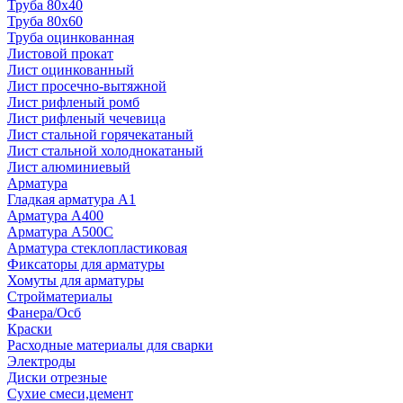
Труба 80x40
Труба 80x60
Труба оцинкованная
Листовой прокат
Лист оцинкованный
Лист просечно-вытяжной
Лист рифленый ромб
Лист рифленый чечевица
Лист стальной горячекатаный
Лист стальной холоднокатаный
Лист алюминиевый
Арматура
Гладкая арматура А1
Арматура А400
Арматура A500C
Арматура стеклопластиковая
Фиксаторы для арматуры
Хомуты для арматуры
Стройматериалы
Фанера/Осб
Краски
Расходные материалы для сварки
Электроды
Диски отрезные
Сухие смеси,цемент