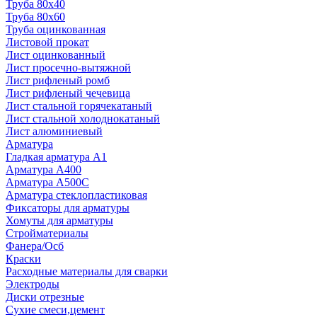
Труба 80x40
Труба 80x60
Труба оцинкованная
Листовой прокат
Лист оцинкованный
Лист просечно-вытяжной
Лист рифленый ромб
Лист рифленый чечевица
Лист стальной горячекатаный
Лист стальной холоднокатаный
Лист алюминиевый
Арматура
Гладкая арматура А1
Арматура А400
Арматура A500C
Арматура стеклопластиковая
Фиксаторы для арматуры
Хомуты для арматуры
Стройматериалы
Фанера/Осб
Краски
Расходные материалы для сварки
Электроды
Диски отрезные
Сухие смеси,цемент