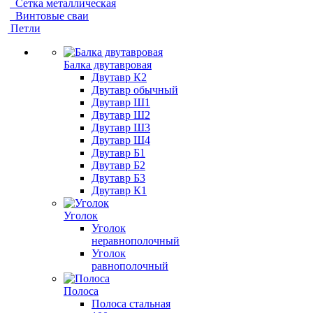
Сетка металлическая
Винтовые сваи
Петли
Балка двутавровая
Двутавр К2
Двутавр обычный
Двутавр Ш1
Двутавр Ш2
Двутавр Ш3
Двутавр Ш4
Двутавр Б1
Двутавр Б2
Двутавр Б3
Двутавр К1
Уголок
Уголок
неравнополочный
Уголок
равнополочный
Полоса
Полоса стальная