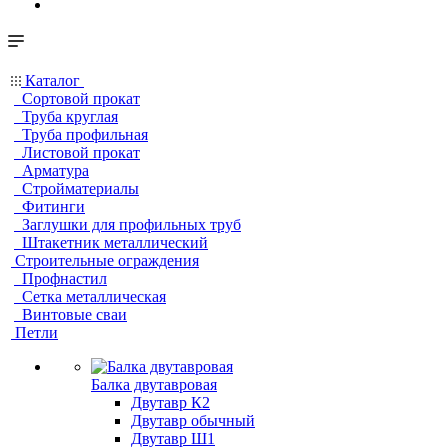
Каталог
Сортовой прокат
Труба круглая
Труба профильная
Листовой прокат
Арматура
Стройматериалы
Фитинги
Заглушки для профильных труб
Штакетник металлический
Строительные ограждения
Профнастил
Сетка металлическая
Винтовые сваи
Петли
Балка двутавровая
Двутавр К2
Двутавр обычный
Двутавр Ш1