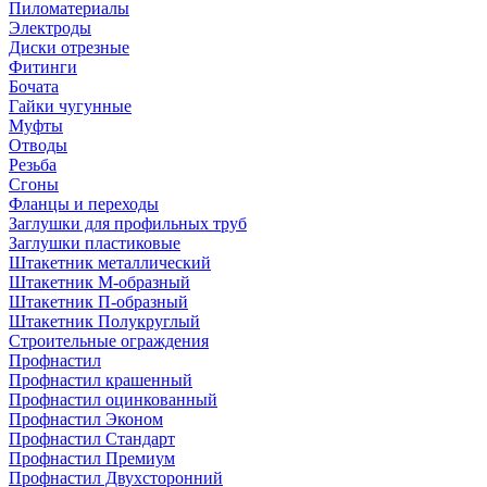
Пиломатериалы
Электроды
Диски отрезные
Фитинги
Бочата
Гайки чугунные
Муфты
Отводы
Резьба
Сгоны
Фланцы и переходы
Заглушки для профильных труб
Заглушки пластиковые
Штакетник металлический
Штакетник М-образный
Штакетник П-образный
Штакетник Полукруглый
Строительные ограждения
Профнастил
Профнастил крашенный
Профнастил оцинкованный
Профнастил Эконом
Профнастил Стандарт
Профнастил Премиум
Профнастил Двухсторонний