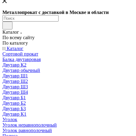
Металлопрокат с доставкой в Москве и области
Каталог
По всему сайту
По каталогу
Каталог
Сортовой прокат
Балка двутавровая
Двутавр К2
Двутавр обычный
Двутавр Ш1
Двутавр Ш2
Двутавр Ш3
Двутавр Ш4
Двутавр Б1
Двутавр Б2
Двутавр Б3
Двутавр К1
Уголок
Уголок неравнополочный
Уголок равнополочный
Полоса