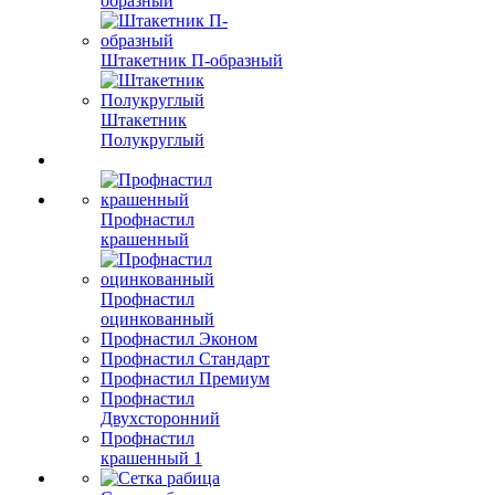
образный
Штакетник П-образный
Штакетник
Полукруглый
Профнастил
крашенный
Профнастил
оцинкованный
Профнастил Эконом
Профнастил Стандарт
Профнастил Премиум
Профнастил
Двухсторонний
Профнастил
крашенный 1