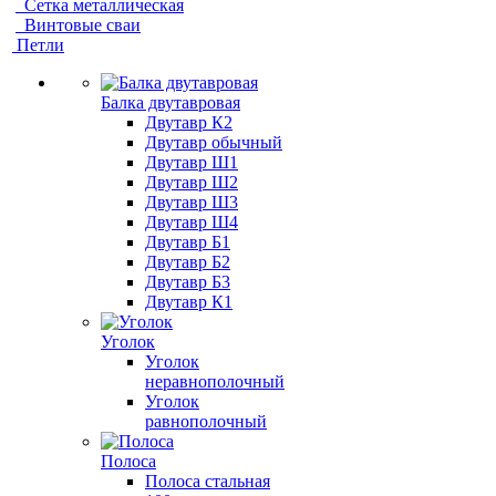
Сетка металлическая
Винтовые сваи
Петли
Балка двутавровая
Двутавр К2
Двутавр обычный
Двутавр Ш1
Двутавр Ш2
Двутавр Ш3
Двутавр Ш4
Двутавр Б1
Двутавр Б2
Двутавр Б3
Двутавр К1
Уголок
Уголок
неравнополочный
Уголок
равнополочный
Полоса
Полоса стальная