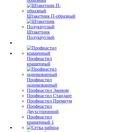
образный
Штакетник П-образный
Штакетник
Полукруглый
Профнастил
крашенный
Профнастил
оцинкованный
Профнастил Эконом
Профнастил Стандарт
Профнастил Премиум
Профнастил
Двухсторонний
Профнастил
крашенный 1