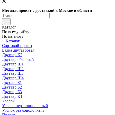
Металлопрокат с доставкой в Москве и области
Каталог
По всему сайту
По каталогу
Каталог
Сортовой прокат
Балка двутавровая
Двутавр К2
Двутавр обычный
Двутавр Ш1
Двутавр Ш2
Двутавр Ш3
Двутавр Ш4
Двутавр Б1
Двутавр Б2
Двутавр Б3
Двутавр К1
Уголок
Уголок неравнополочный
Уголок равнополочный
Полоса