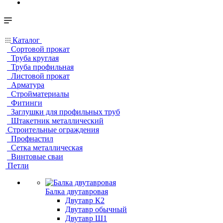
Каталог
Сортовой прокат
Труба круглая
Труба профильная
Листовой прокат
Арматура
Стройматериалы
Фитинги
Заглушки для профильных труб
Штакетник металлический
Строительные ограждения
Профнастил
Сетка металлическая
Винтовые сваи
Петли
Балка двутавровая
Двутавр К2
Двутавр обычный
Двутавр Ш1