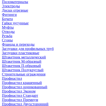
Пиломатериалы
Электроды
Диски отрезные
Фитинги
Бочата
Гайки чугунные
Муфты
Отводы
Резьба
Сгоны
Фланцы и переходы
Заглушки для профильных труб
Заглушки пластиковые
Штакетник металлический
Штакетник М-образный
Штакетник П-образный
Штакетник Полукруглый
Строительные ограждения
Профнастил
Профнастил крашенный
Профнастил оцинкованный
Профнастил Эконом
Профнастил Стандарт
Профнастил Премиум
Профнастил Двухсторонний