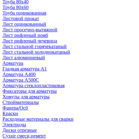
Труба 80x40
Труба 80x60
Труба оцинкованная
Листовой прокат
Лист оцинкованный
Лист просечно-вытяжной
Лист рифленый ромб
Лист рифленый чечевица
Лист стальной горячекатаный
Лист стальной холоднокатаный
Лист алюминиевый
Арматура
Гладкая арматура А1
Арматура А400
Арматура A500C
Арматура стеклопластиковая
Фиксаторы для арматуры
Хомуты для арматуры
Стройматериалы
Фанера/Осб
Краски
Расходные материалы для сварки
Электроды
Диски отрезные
Сухие смеси,цемент