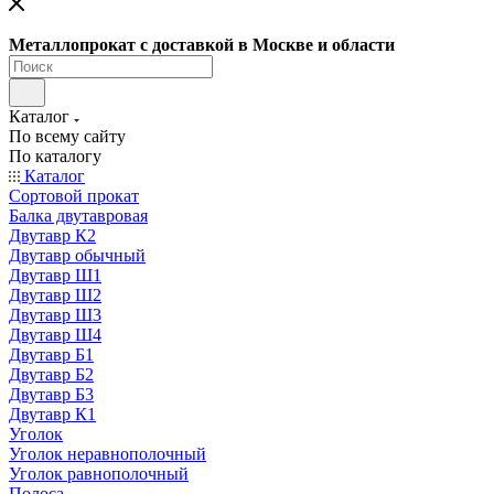
Металлопрокат с доставкой в Москве и области
Каталог
По всему сайту
По каталогу
Каталог
Сортовой прокат
Балка двутавровая
Двутавр К2
Двутавр обычный
Двутавр Ш1
Двутавр Ш2
Двутавр Ш3
Двутавр Ш4
Двутавр Б1
Двутавр Б2
Двутавр Б3
Двутавр К1
Уголок
Уголок неравнополочный
Уголок равнополочный
Полоса