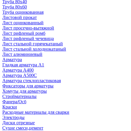
Труба 80x40
Труба 80x60
Труба оцинкованная
Листовой прокат
Лист оцинкованный
Лист просечно-вытяжной
Лист рифленый ромб
Лист рифленый чечевица
Лист стальной горячекатаный
Лист стальной холоднокатаный
Лист алюминиевый
Арматура
Гладкая арматура А1
Арматура А400
Арматура A500C
Арматура стеклопластиковая
Фиксаторы для арматуры
Хомуты для арматуры
Стройматериалы
Фанера/Осб
Краски
Расходные материалы для сварки
Электроды
Диски отрезные
Сухие смеси,цемент