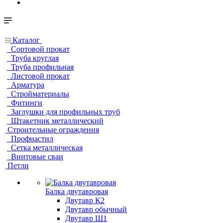
Каталог
Сортовой прокат
Труба круглая
Труба профильная
Листовой прокат
Арматура
Стройматериалы
Фитинги
Заглушки для профильных труб
Штакетник металлический
Строительные ограждения
Профнастил
Сетка металлическая
Винтовые сваи
Петли
Балка двутавровая
Двутавр К2
Двутавр обычный
Двутавр Ш1