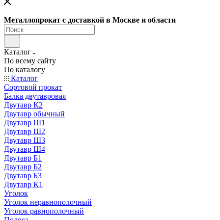
Металлопрокат с доставкой в Москве и области
Каталог
По всему сайту
По каталогу
Каталог
Сортовой прокат
Балка двутавровая
Двутавр К2
Двутавр обычный
Двутавр Ш1
Двутавр Ш2
Двутавр Ш3
Двутавр Ш4
Двутавр Б1
Двутавр Б2
Двутавр Б3
Двутавр К1
Уголок
Уголок неравнополочный
Уголок равнополочный
Полоса