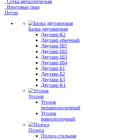
Сетка металлическая
Винтовые сваи
Петли
Балка двутавровая
Двутавр К2
Двутавр обычный
Двутавр Ш1
Двутавр Ш2
Двутавр Ш3
Двутавр Ш4
Двутавр Б1
Двутавр Б2
Двутавр Б3
Двутавр К1
Уголок
Уголок
неравнополочный
Уголок
равнополочный
Полоса
Полоса стальная