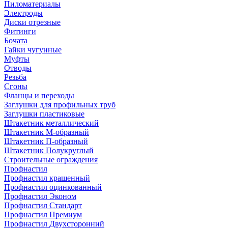
Пиломатериалы
Электроды
Диски отрезные
Фитинги
Бочата
Гайки чугунные
Муфты
Отводы
Резьба
Сгоны
Фланцы и переходы
Заглушки для профильных труб
Заглушки пластиковые
Штакетник металлический
Штакетник М-образный
Штакетник П-образный
Штакетник Полукруглый
Строительные ограждения
Профнастил
Профнастил крашенный
Профнастил оцинкованный
Профнастил Эконом
Профнастил Стандарт
Профнастил Премиум
Профнастил Двухсторонний