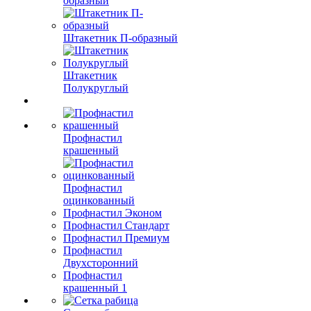
образный
Штакетник П-образный
Штакетник
Полукруглый
Профнастил
крашенный
Профнастил
оцинкованный
Профнастил Эконом
Профнастил Стандарт
Профнастил Премиум
Профнастил
Двухсторонний
Профнастил
крашенный 1