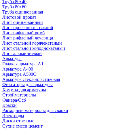
Труба 80x40
Труба 80x60
Труба оцинкованная
Листовой прокат
Лист оцинкованный
Лист просечно-вытяжной
Лист рифленый ромб
Лист рифленый чечевица
Лист стальной горячекатаный
Лист стальной холоднокатаный
Лист алюминиевый
Арматура
Гладкая арматура А1
Арматура А400
Арматура A500C
Арматура стеклопластиковая
Фиксаторы для арматуры
Хомуты для арматуры
Стройматериалы
Фанера/Осб
Краски
Расходные материалы для сварки
Электроды
Диски отрезные
Сухие смеси,цемент