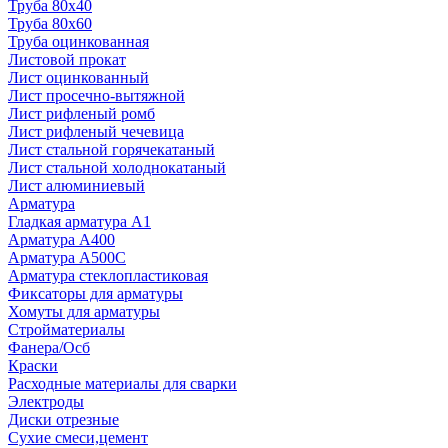
Труба 80x40
Труба 80x60
Труба оцинкованная
Листовой прокат
Лист оцинкованный
Лист просечно-вытяжной
Лист рифленый ромб
Лист рифленый чечевица
Лист стальной горячекатаный
Лист стальной холоднокатаный
Лист алюминиевый
Арматура
Гладкая арматура А1
Арматура А400
Арматура A500C
Арматура стеклопластиковая
Фиксаторы для арматуры
Хомуты для арматуры
Стройматериалы
Фанера/Осб
Краски
Расходные материалы для сварки
Электроды
Диски отрезные
Сухие смеси,цемент