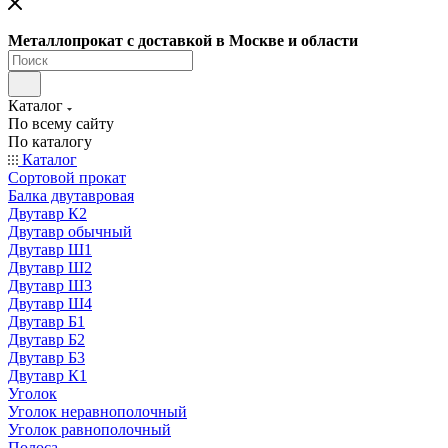
Металлопрокат с доставкой в Москве и области
Каталог
По всему сайту
По каталогу
Каталог
Сортовой прокат
Балка двутавровая
Двутавр К2
Двутавр обычный
Двутавр Ш1
Двутавр Ш2
Двутавр Ш3
Двутавр Ш4
Двутавр Б1
Двутавр Б2
Двутавр Б3
Двутавр К1
Уголок
Уголок неравнополочный
Уголок равнополочный
Полоса