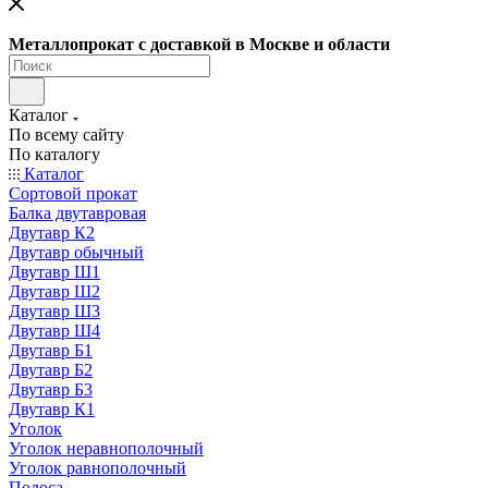
Металлопрокат с доставкой в Москве и области
Каталог
По всему сайту
По каталогу
Каталог
Сортовой прокат
Балка двутавровая
Двутавр К2
Двутавр обычный
Двутавр Ш1
Двутавр Ш2
Двутавр Ш3
Двутавр Ш4
Двутавр Б1
Двутавр Б2
Двутавр Б3
Двутавр К1
Уголок
Уголок неравнополочный
Уголок равнополочный
Полоса