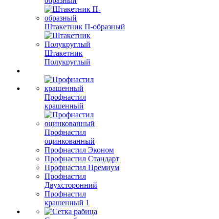
образный
Штакетник П-образный
Штакетник
Полукруглый
Профнастил
крашенный
Профнастил
оцинкованный
Профнастил Эконом
Профнастил Стандарт
Профнастил Премиум
Профнастил
Двухсторонний
Профнастил
крашенный 1