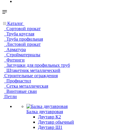
Каталог
Сортовой прокат
Труба круглая
Труба профильная
Листовой прокат
Арматура
Стройматериалы
Фитинги
Заглушки для профильных труб
Штакетник металлический
Строительные ограждения
Профнастил
Сетка металлическая
Винтовые сваи
Петли
Балка двутавровая
Двутавр К2
Двутавр обычный
Двутавр Ш1