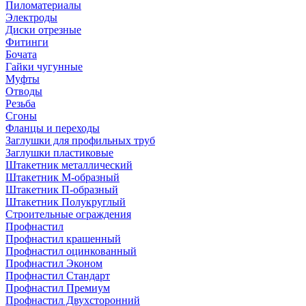
Пиломатериалы
Электроды
Диски отрезные
Фитинги
Бочата
Гайки чугунные
Муфты
Отводы
Резьба
Сгоны
Фланцы и переходы
Заглушки для профильных труб
Заглушки пластиковые
Штакетник металлический
Штакетник М-образный
Штакетник П-образный
Штакетник Полукруглый
Строительные ограждения
Профнастил
Профнастил крашенный
Профнастил оцинкованный
Профнастил Эконом
Профнастил Стандарт
Профнастил Премиум
Профнастил Двухсторонний