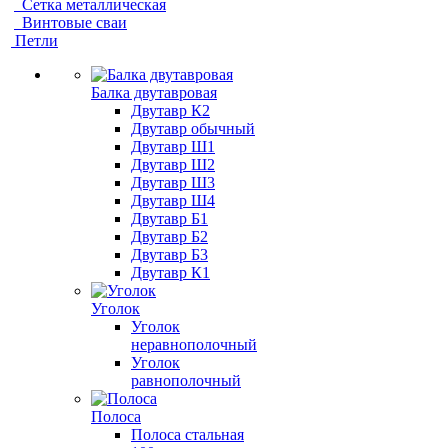
Сетка металлическая
Винтовые сваи
Петли
Балка двутавровая
Двутавр К2
Двутавр обычный
Двутавр Ш1
Двутавр Ш2
Двутавр Ш3
Двутавр Ш4
Двутавр Б1
Двутавр Б2
Двутавр Б3
Двутавр К1
Уголок
Уголок
неравнополочный
Уголок
равнополочный
Полоса
Полоса стальная