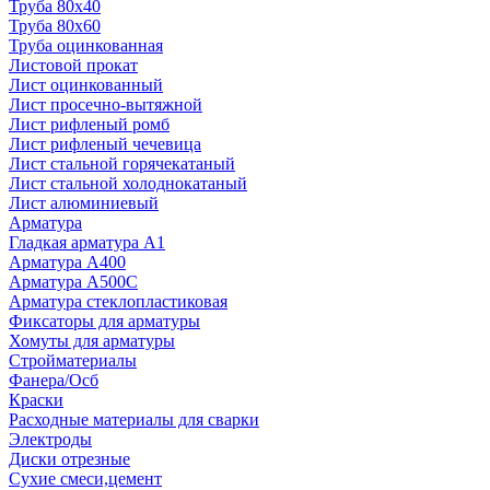
Труба 80x40
Труба 80x60
Труба оцинкованная
Листовой прокат
Лист оцинкованный
Лист просечно-вытяжной
Лист рифленый ромб
Лист рифленый чечевица
Лист стальной горячекатаный
Лист стальной холоднокатаный
Лист алюминиевый
Арматура
Гладкая арматура А1
Арматура А400
Арматура A500C
Арматура стеклопластиковая
Фиксаторы для арматуры
Хомуты для арматуры
Стройматериалы
Фанера/Осб
Краски
Расходные материалы для сварки
Электроды
Диски отрезные
Сухие смеси,цемент