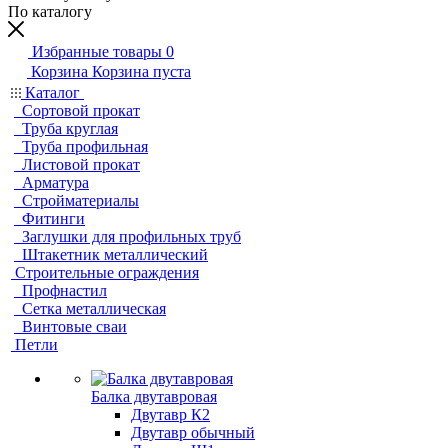
По каталогу
Избранные товары
0
Корзина
Корзина пуста
Каталог
Сортовой прокат
Труба круглая
Труба профильная
Листовой прокат
Арматура
Стройматериалы
Фитинги
Заглушки для профильных труб
Штакетник металлический
Строительные ограждения
Профнастил
Сетка металлическая
Винтовые сваи
Петли
Балка двутавровая
Двутавр К2
Двутавр обычный