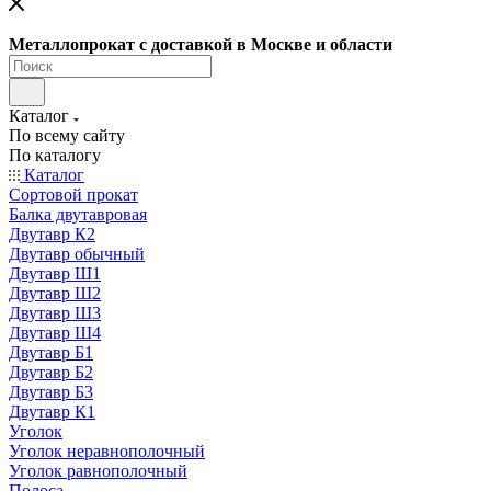
Металлопрокат с доставкой в Москве и области
Каталог
По всему сайту
По каталогу
Каталог
Сортовой прокат
Балка двутавровая
Двутавр К2
Двутавр обычный
Двутавр Ш1
Двутавр Ш2
Двутавр Ш3
Двутавр Ш4
Двутавр Б1
Двутавр Б2
Двутавр Б3
Двутавр К1
Уголок
Уголок неравнополочный
Уголок равнополочный
Полоса