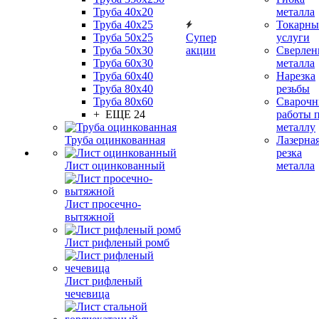
Труба 40x20
металла
Труба 40x25
Токарны
Труба 50x25
Супер
услуги
Труба 50x30
акции
Сверлен
Труба 60x30
металла
Труба 60x40
Нарезка
Труба 80x40
резьбы
Труба 80x60
Сварочн
+ ЕЩЕ 24
работы 
металлу
Труба оцинкованная
Лазерна
резка
Лист оцинкованный
металла
Лист просечно-
вытяжной
Лист рифленый ромб
Лист рифленый
чечевица