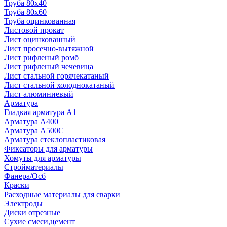
Труба 80x40
Труба 80x60
Труба оцинкованная
Листовой прокат
Лист оцинкованный
Лист просечно-вытяжной
Лист рифленый ромб
Лист рифленый чечевица
Лист стальной горячекатаный
Лист стальной холоднокатаный
Лист алюминиевый
Арматура
Гладкая арматура А1
Арматура А400
Арматура A500C
Арматура стеклопластиковая
Фиксаторы для арматуры
Хомуты для арматуры
Стройматериалы
Фанера/Осб
Краски
Расходные материалы для сварки
Электроды
Диски отрезные
Сухие смеси,цемент