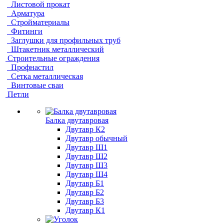
Листовой прокат
Арматура
Стройматериалы
Фитинги
Заглушки для профильных труб
Штакетник металлический
Строительные ограждения
Профнастил
Сетка металлическая
Винтовые сваи
Петли
Балка двутавровая
Двутавр К2
Двутавр обычный
Двутавр Ш1
Двутавр Ш2
Двутавр Ш3
Двутавр Ш4
Двутавр Б1
Двутавр Б2
Двутавр Б3
Двутавр К1