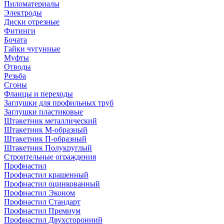
Пиломатериалы
Электроды
Диски отрезные
Фитинги
Бочата
Гайки чугунные
Муфты
Отводы
Резьба
Сгоны
Фланцы и переходы
Заглушки для профильных труб
Заглушки пластиковые
Штакетник металлический
Штакетник М-образный
Штакетник П-образный
Штакетник Полукруглый
Строительные ограждения
Профнастил
Профнастил крашенный
Профнастил оцинкованный
Профнастил Эконом
Профнастил Стандарт
Профнастил Премиум
Профнастил Двухсторонний