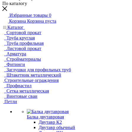
По каталогу
Избранные товары
0
Корзина
Корзина пуста
Каталог
Сортовой прокат
Труба круглая
Труба профильная
Листовой прокат
Арматура
Стройматериалы
Фитинги
Заглушки для профильных труб
Штакетник металлический
Строительные ограждения
Профнастил
Сетка металлическая
Винтовые сваи
Петли
Балка двутавровая
Двутавр К2
Двутавр обычный