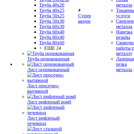
Труба 40x20
металла
Труба 40x25
Токарны
Труба 50x25
Супер
услуги
Труба 50x30
акции
Сверлен
Труба 60x30
металла
Труба 60x40
Нарезка
Труба 80x40
резьбы
Труба 80x60
Сварочн
+ ЕЩЕ 24
работы 
металлу
Труба оцинкованная
Лазерна
резка
Лист оцинкованный
металла
Лист просечно-
вытяжной
Лист рифленый ромб
Лист рифленый
чечевица