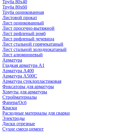
Труба 80x40
Труба 80x60
Труба оцинкованная
Листовой прокат
Лист оцинкованный
Лист просечно-вытяжной
Лист рифленый ромб
Лист рифленый чечевица
Лист стальной горячекатаный
Лист стальной холоднокатаный
Лист алюминиевый
Арматура
Гладкая арматура А1
Арматура А400
Арматура A500C
Арматура стеклопластиковая
Фиксаторы для арматуры
Хомуты для арматуры
Стройматериалы
Фанера/Осб
Краски
Расходные материалы для сварки
Электроды
Диски отрезные
Сухие смеси,цемент