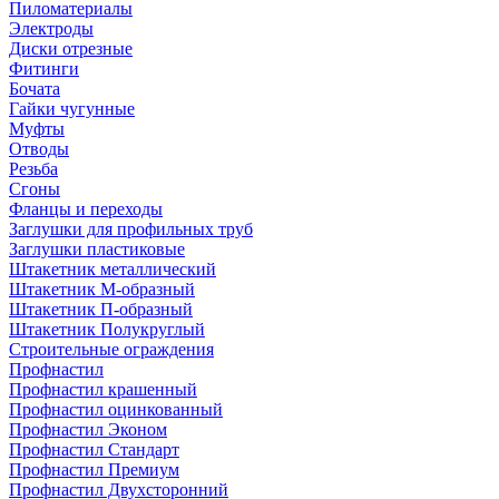
Пиломатериалы
Электроды
Диски отрезные
Фитинги
Бочата
Гайки чугунные
Муфты
Отводы
Резьба
Сгоны
Фланцы и переходы
Заглушки для профильных труб
Заглушки пластиковые
Штакетник металлический
Штакетник М-образный
Штакетник П-образный
Штакетник Полукруглый
Строительные ограждения
Профнастил
Профнастил крашенный
Профнастил оцинкованный
Профнастил Эконом
Профнастил Стандарт
Профнастил Премиум
Профнастил Двухсторонний