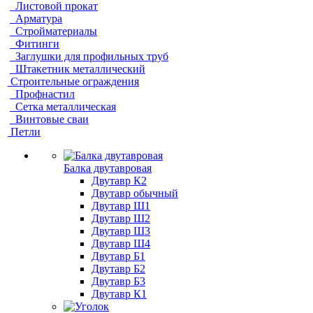
Листовой прокат
Арматура
Стройматериалы
Фитинги
Заглушки для профильных труб
Штакетник металлический
Строительные ограждения
Профнастил
Сетка металлическая
Винтовые сваи
Петли
Балка двутавровая
Двутавр К2
Двутавр обычный
Двутавр Ш1
Двутавр Ш2
Двутавр Ш3
Двутавр Ш4
Двутавр Б1
Двутавр Б2
Двутавр Б3
Двутавр К1