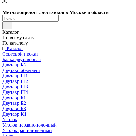
Металлопрокат с доставкой в Москве и области
Каталог
По всему сайту
По каталогу
Каталог
Сортовой прокат
Балка двутавровая
Двутавр К2
Двутавр обычный
Двутавр Ш1
Двутавр Ш2
Двутавр Ш3
Двутавр Ш4
Двутавр Б1
Двутавр Б2
Двутавр Б3
Двутавр К1
Уголок
Уголок неравнополочный
Уголок равнополочный
Полоса