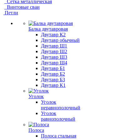
Сетка металлическая
Винтовые сваи
Петли
Балка двутавровая
Двутавр К2
Двутавр обычный
Двутавр Ш1
Двутавр Ш2
Двутавр Ш3
Двутавр Ш4
Двутавр Б1
Двутавр Б2
Двутавр Б3
Двутавр К1
Уголок
Уголок
неравнополочный
Уголок
равнополочный
Полоса
Полоса стальная