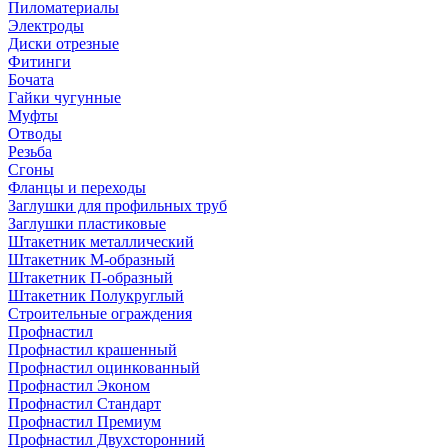
Пиломатериалы
Электроды
Диски отрезные
Фитинги
Бочата
Гайки чугунные
Муфты
Отводы
Резьба
Сгоны
Фланцы и переходы
Заглушки для профильных труб
Заглушки пластиковые
Штакетник металлический
Штакетник М-образный
Штакетник П-образный
Штакетник Полукруглый
Строительные ограждения
Профнастил
Профнастил крашенный
Профнастил оцинкованный
Профнастил Эконом
Профнастил Стандарт
Профнастил Премиум
Профнастил Двухсторонний