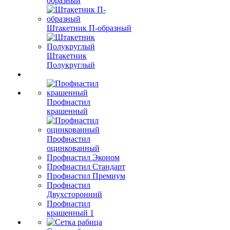
образный
Штакетник П-образный
Штакетник
Полукруглый
Профнастил
крашенный
Профнастил
оцинкованный
Профнастил Эконом
Профнастил Стандарт
Профнастил Премиум
Профнастил
Двухсторонний
Профнастил
крашенный 1