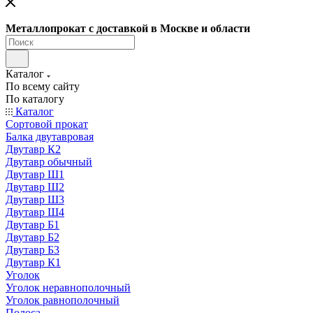
Металлопрокат с доставкой в Москве и области
Каталог
По всему сайту
По каталогу
Каталог
Сортовой прокат
Балка двутавровая
Двутавр К2
Двутавр обычный
Двутавр Ш1
Двутавр Ш2
Двутавр Ш3
Двутавр Ш4
Двутавр Б1
Двутавр Б2
Двутавр Б3
Двутавр К1
Уголок
Уголок неравнополочный
Уголок равнополочный
Полоса