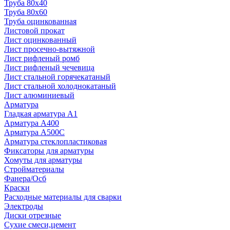
Труба 80x40
Труба 80x60
Труба оцинкованная
Листовой прокат
Лист оцинкованный
Лист просечно-вытяжной
Лист рифленый ромб
Лист рифленый чечевица
Лист стальной горячекатаный
Лист стальной холоднокатаный
Лист алюминиевый
Арматура
Гладкая арматура А1
Арматура А400
Арматура A500C
Арматура стеклопластиковая
Фиксаторы для арматуры
Хомуты для арматуры
Стройматериалы
Фанера/Осб
Краски
Расходные материалы для сварки
Электроды
Диски отрезные
Сухие смеси,цемент