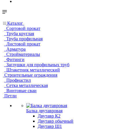
Каталог
Сортовой прокат
Труба круглая
Труба профильная
Листовой прокат
Арматура
Стройматериалы
Фитинги
Заглушки для профильных труб
Штакетник металлический
Строительные ограждения
Профнастил
Сетка металлическая
Винтовые сваи
Петли
Балка двутавровая
Двутавр К2
Двутавр обычный
Двутавр Ш1