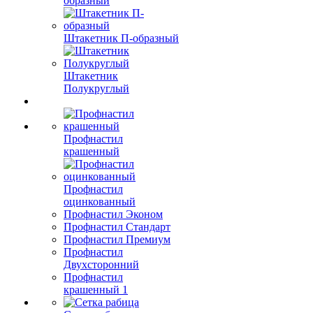
образный
Штакетник П-образный
Штакетник
Полукруглый
Профнастил
крашенный
Профнастил
оцинкованный
Профнастил Эконом
Профнастил Стандарт
Профнастил Премиум
Профнастил
Двухсторонний
Профнастил
крашенный 1