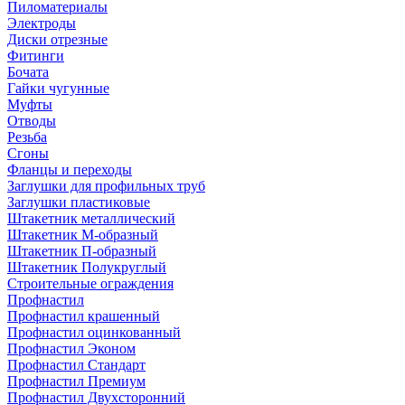
Пиломатериалы
Электроды
Диски отрезные
Фитинги
Бочата
Гайки чугунные
Муфты
Отводы
Резьба
Сгоны
Фланцы и переходы
Заглушки для профильных труб
Заглушки пластиковые
Штакетник металлический
Штакетник М-образный
Штакетник П-образный
Штакетник Полукруглый
Строительные ограждения
Профнастил
Профнастил крашенный
Профнастил оцинкованный
Профнастил Эконом
Профнастил Стандарт
Профнастил Премиум
Профнастил Двухсторонний