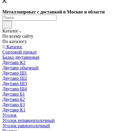
Металлопрокат с доставкой в Москве и области
Каталог
По всему сайту
По каталогу
Каталог
Сортовой прокат
Балка двутавровая
Двутавр К2
Двутавр обычный
Двутавр Ш1
Двутавр Ш2
Двутавр Ш3
Двутавр Ш4
Двутавр Б1
Двутавр Б2
Двутавр Б3
Двутавр К1
Уголок
Уголок неравнополочный
Уголок равнополочный
Полоса