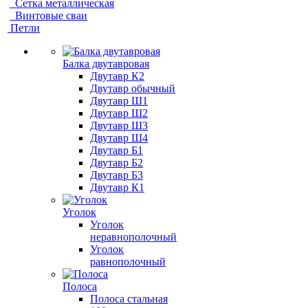
Сетка металлическая
Винтовые сваи
Петли
Балка двутавровая
Двутавр К2
Двутавр обычный
Двутавр Ш1
Двутавр Ш2
Двутавр Ш3
Двутавр Ш4
Двутавр Б1
Двутавр Б2
Двутавр Б3
Двутавр К1
Уголок
Уголок
неравнополочный
Уголок
равнополочный
Полоса
Полоса стальная