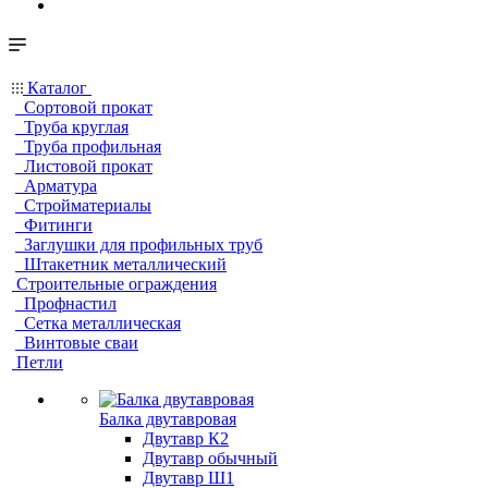
Каталог
Сортовой прокат
Труба круглая
Труба профильная
Листовой прокат
Арматура
Стройматериалы
Фитинги
Заглушки для профильных труб
Штакетник металлический
Строительные ограждения
Профнастил
Сетка металлическая
Винтовые сваи
Петли
Балка двутавровая
Двутавр К2
Двутавр обычный
Двутавр Ш1