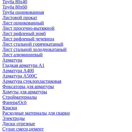
Труба 80x40
Труба 80x60
Труба оцинкованная
Листовой прокат
Лист оцинкованный
Лист просечно-вытяжной
Лист рифленый ромб
Лист рифленый чечевица
Лист стальной горячекатаный
Лист стальной холоднокатаный
Лист алюминиевый
Арматура
Гладкая арматура А1
Арматура А400
Арматура A500C
Арматура стеклопластиковая
Фиксаторы для арматуры
Хомуты для арматуры
Стройматериалы
Фанера/Осб
Краски
Расходные материалы для сварки
Электроды
Диски отрезные
Сухие смеси,цемент