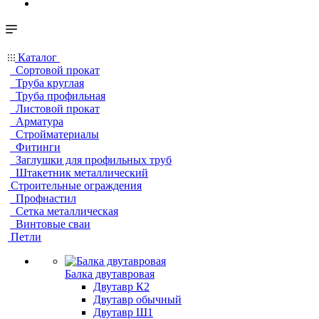
Каталог
Сортовой прокат
Труба круглая
Труба профильная
Листовой прокат
Арматура
Стройматериалы
Фитинги
Заглушки для профильных труб
Штакетник металлический
Строительные ограждения
Профнастил
Сетка металлическая
Винтовые сваи
Петли
Балка двутавровая
Двутавр К2
Двутавр обычный
Двутавр Ш1