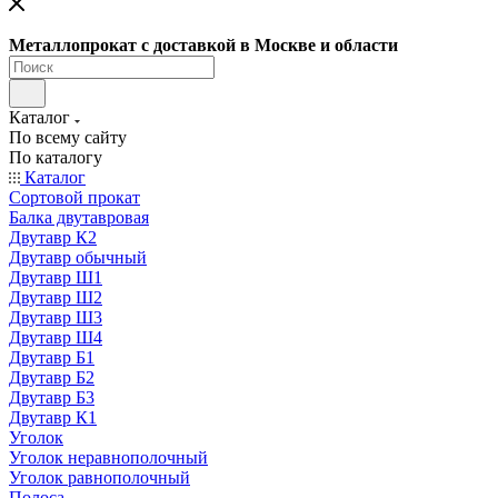
Металлопрокат с доставкой в Москве и области
Каталог
По всему сайту
По каталогу
Каталог
Сортовой прокат
Балка двутавровая
Двутавр К2
Двутавр обычный
Двутавр Ш1
Двутавр Ш2
Двутавр Ш3
Двутавр Ш4
Двутавр Б1
Двутавр Б2
Двутавр Б3
Двутавр К1
Уголок
Уголок неравнополочный
Уголок равнополочный
Полоса