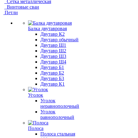
Сетка металлическая
Винтовые сваи
Петли
Балка двутавровая
Двутавр К2
Двутавр обычный
Двутавр Ш1
Двутавр Ш2
Двутавр Ш3
Двутавр Ш4
Двутавр Б1
Двутавр Б2
Двутавр Б3
Двутавр К1
Уголок
Уголок
неравнополочный
Уголок
равнополочный
Полоса
Полоса стальная