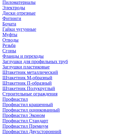
Пиломатериалы
Электроды
Диски отрезные
Фитинги
Бочата
Гайки чугунные
Муфты
Отводы
Резьба
Сгоны
Фланцы и переходы
Заглушки для профильных труб
Заглушки пластиковые
Штакетник металлический
Штакетник М-образный
Штакетник П-образный
Штакетник Полукруглый
Строительные ограждения
Профнастил
Профнастил крашенный
Профнастил оцинкованный
Профнастил Эконом
Профнастил Стандарт
Профнастил Премиум
Профнастил Двухсторонний