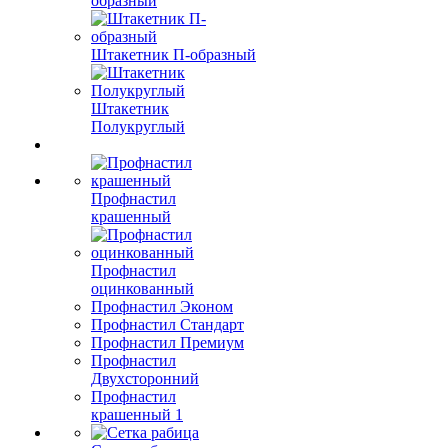
образный
Штакетник П-образный
Штакетник
Полукруглый
Профнастил
крашенный
Профнастил
оцинкованный
Профнастил Эконом
Профнастил Стандарт
Профнастил Премиум
Профнастил
Двухсторонний
Профнастил
крашенный 1