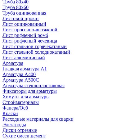
Труба 80x40
Труба 80x60
Труба оцинкованная
Листовой прокат
Лист оцинкованный
Лист просечно-вытяжной
Лист рифленый ромб
Лист рифленый чечевица
Лист стальной горячекатаный
Лист стальной холоднокатаный
Лист алюминиевый
Арматура
Гладкая арматура А1
Арматура А400
Арматура A500C
Арматура стеклопластиковая
Фиксаторы для арматуры
Хомуты для арматуры
Стройматериалы
Фанера/Осб
Краски
Расходные материалы для сварки
Электроды
Диски отрезные
Сухие смеси,цемент