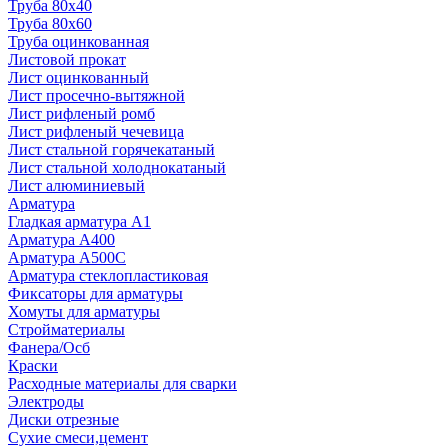
Труба 80x40
Труба 80x60
Труба оцинкованная
Листовой прокат
Лист оцинкованный
Лист просечно-вытяжной
Лист рифленый ромб
Лист рифленый чечевица
Лист стальной горячекатаный
Лист стальной холоднокатаный
Лист алюминиевый
Арматура
Гладкая арматура А1
Арматура А400
Арматура A500C
Арматура стеклопластиковая
Фиксаторы для арматуры
Хомуты для арматуры
Стройматериалы
Фанера/Осб
Краски
Расходные материалы для сварки
Электроды
Диски отрезные
Сухие смеси,цемент