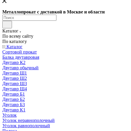
Металлопрокат с доставкой в Москве и области
Каталог
По всему сайту
По каталогу
Каталог
Сортовой прокат
Балка двутавровая
Двутавр К2
Двутавр обычный
Двутавр Ш1
Двутавр Ш2
Двутавр Ш3
Двутавр Ш4
Двутавр Б1
Двутавр Б2
Двутавр Б3
Двутавр К1
Уголок
Уголок неравнополочный
Уголок равнополочный
Полоса