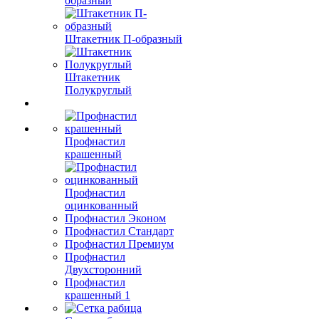
образный
Штакетник П-образный
Штакетник
Полукруглый
Профнастил
крашенный
Профнастил
оцинкованный
Профнастил Эконом
Профнастил Стандарт
Профнастил Премиум
Профнастил
Двухсторонний
Профнастил
крашенный 1