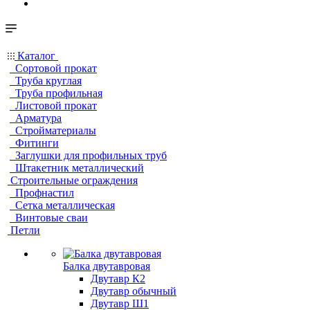
Каталог
Сортовой прокат
Труба круглая
Труба профильная
Листовой прокат
Арматура
Стройматериалы
Фитинги
Заглушки для профильных труб
Штакетник металлический
Строительные ограждения
Профнастил
Сетка металлическая
Винтовые сваи
Петли
Балка двутавровая
Двутавр К2
Двутавр обычный
Двутавр Ш1