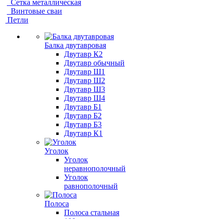
Сетка металлическая
Винтовые сваи
Петли
Балка двутавровая
Двутавр К2
Двутавр обычный
Двутавр Ш1
Двутавр Ш2
Двутавр Ш3
Двутавр Ш4
Двутавр Б1
Двутавр Б2
Двутавр Б3
Двутавр К1
Уголок
Уголок
неравнополочный
Уголок
равнополочный
Полоса
Полоса стальная