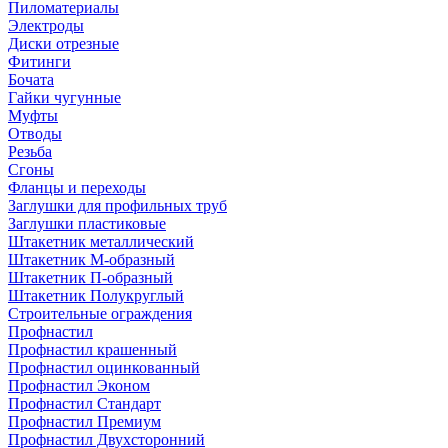
Пиломатериалы
Электроды
Диски отрезные
Фитинги
Бочата
Гайки чугунные
Муфты
Отводы
Резьба
Сгоны
Фланцы и переходы
Заглушки для профильных труб
Заглушки пластиковые
Штакетник металлический
Штакетник М-образный
Штакетник П-образный
Штакетник Полукруглый
Строительные ограждения
Профнастил
Профнастил крашенный
Профнастил оцинкованный
Профнастил Эконом
Профнастил Стандарт
Профнастил Премиум
Профнастил Двухсторонний