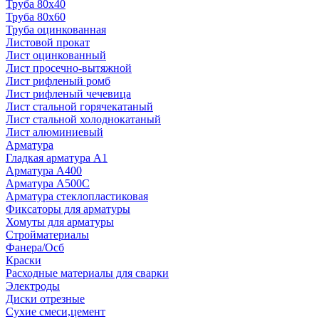
Труба 80x40
Труба 80x60
Труба оцинкованная
Листовой прокат
Лист оцинкованный
Лист просечно-вытяжной
Лист рифленый ромб
Лист рифленый чечевица
Лист стальной горячекатаный
Лист стальной холоднокатаный
Лист алюминиевый
Арматура
Гладкая арматура А1
Арматура А400
Арматура A500C
Арматура стеклопластиковая
Фиксаторы для арматуры
Хомуты для арматуры
Стройматериалы
Фанера/Осб
Краски
Расходные материалы для сварки
Электроды
Диски отрезные
Сухие смеси,цемент