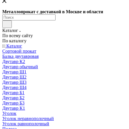
Металлопрокат с доставкой в Москве и области
Каталог
По всему сайту
По каталогу
Каталог
Сортовой прокат
Балка двутавровая
Двутавр К2
Двутавр обычный
Двутавр Ш1
Двутавр Ш2
Двутавр Ш3
Двутавр Ш4
Двутавр Б1
Двутавр Б2
Двутавр Б3
Двутавр К1
Уголок
Уголок неравнополочный
Уголок равнополочный
Полоса